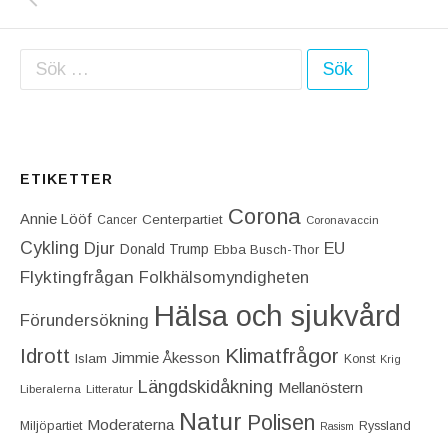
Sök efter:
ETIKETTER
Corona
Annie Lööf
Centerpartiet‎
Cancer
Coronavaccin
Cykling
Djur
EU
Donald Trump
Ebba Busch-Thor
Flyktingfrågan
Folkhälsomyndigheten
Hälsa och sjukvård
Förundersökning
Idrott
Klimatfrågor
Jimmie Åkesson
Islam
Konst
Krig
Längdskidåkning
Mellanöstern
Liberalerna
Litteratur
Natur
Polisen
Moderaterna
Miljöpartiet
Ryssland
Rasism