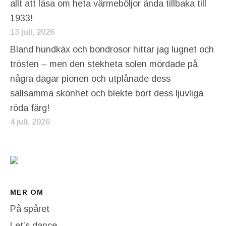
allt att läsa om heta värmeböljor ända tillbaka till
1933!
13 juli, 2026
Bland hundkäx och bondrosor hittar jag lugnet och
trösten – men den stekheta solen mördade på
några dagar pionen och utplånade dess
sällsamma skönhet och blekte bort dess ljuvliga
röda färg!
4 juli, 2026
MER OM
På spåret
Let’s dance