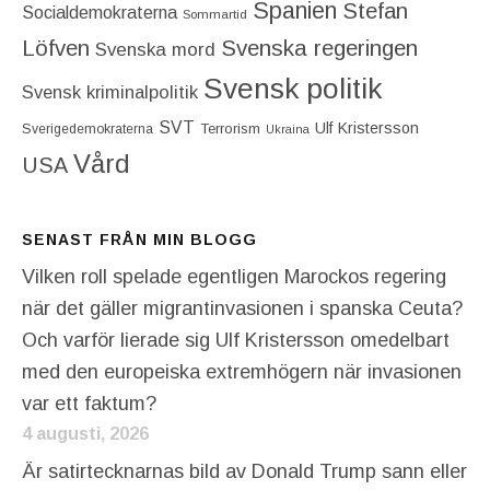
Spanien
Stefan
Socialdemokraterna
Sommartid
Löfven
Svenska regeringen
Svenska mord
Svensk politik
Svensk kriminalpolitik
SVT
Ulf Kristersson
Terrorism
Sverigedemokraterna
Ukraina
Vård
USA
SENAST FRÅN MIN BLOGG
Vilken roll spelade egentligen Marockos regering
när det gäller migrantinvasionen i spanska Ceuta?
Och varför lierade sig Ulf Kristersson omedelbart
med den europeiska extremhögern när invasionen
var ett faktum?
4 augusti, 2026
Är satirtecknarnas bild av Donald Trump sann eller