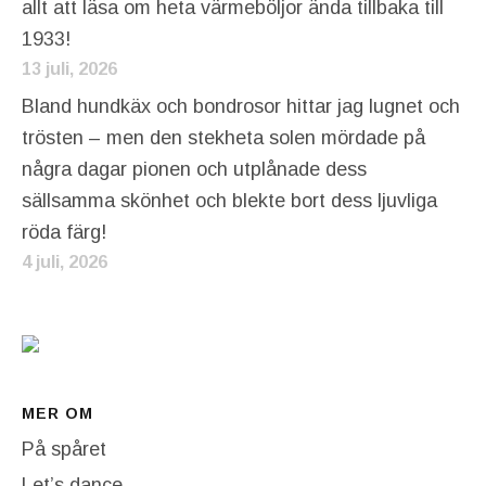
allt att läsa om heta värmeböljor ända tillbaka till
1933!
13 juli, 2026
Bland hundkäx och bondrosor hittar jag lugnet och
trösten – men den stekheta solen mördade på
några dagar pionen och utplånade dess
sällsamma skönhet och blekte bort dess ljuvliga
röda färg!
4 juli, 2026
MER OM
På spåret
Let’s dance