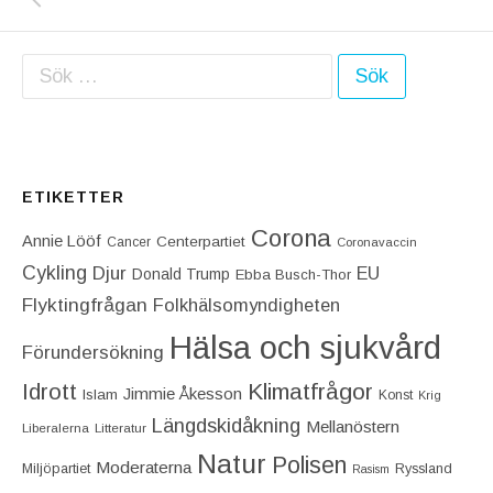
Sök efter:
ETIKETTER
Corona
Annie Lööf
Centerpartiet‎
Cancer
Coronavaccin
Cykling
Djur
EU
Donald Trump
Ebba Busch-Thor
Flyktingfrågan
Folkhälsomyndigheten
Hälsa och sjukvård
Förundersökning
Idrott
Klimatfrågor
Jimmie Åkesson
Islam
Konst
Krig
Längdskidåkning
Mellanöstern
Liberalerna
Litteratur
Natur
Polisen
Moderaterna
Miljöpartiet
Ryssland
Rasism