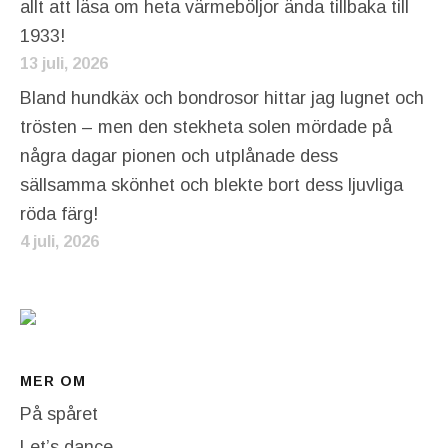
allt att läsa om heta värmeböljor ända tillbaka till
1933!
13 juli, 2026
Bland hundkäx och bondrosor hittar jag lugnet och
trösten – men den stekheta solen mördade på
några dagar pionen och utplånade dess
sällsamma skönhet och blekte bort dess ljuvliga
röda färg!
4 juli, 2026
MER OM
På spåret
Let’s dance