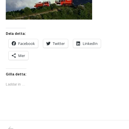
Dela detta:
Facebook
Twitter
LinkedIn
Mer
Gilla detta:
Laddar in …
PREVIOUS POST: JIMMIE ÅKESSON – DET Ä
Inläggsnavigering