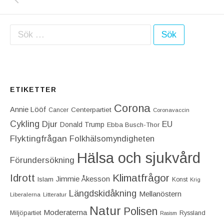
Sök efter:
ETIKETTER
Corona
Annie Lööf
Centerpartiet‎
Cancer
Coronavaccin
Cykling
Djur
EU
Donald Trump
Ebba Busch-Thor
Flyktingfrågan
Folkhälsomyndigheten
Hälsa och sjukvård
Förundersökning
Idrott
Klimatfrågor
Jimmie Åkesson
Islam
Konst
Krig
Längdskidåkning
Mellanöstern
Liberalerna
Litteratur
Natur
Polisen
Moderaterna
Miljöpartiet
Ryssland
Rasism