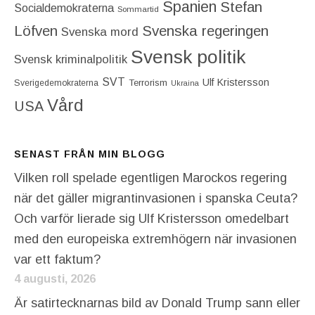
Spanien
Stefan
Socialdemokraterna
Sommartid
Löfven
Svenska regeringen
Svenska mord
Svensk politik
Svensk kriminalpolitik
SVT
Ulf Kristersson
Terrorism
Sverigedemokraterna
Ukraina
Vård
USA
SENAST FRÅN MIN BLOGG
Vilken roll spelade egentligen Marockos regering
när det gäller migrantinvasionen i spanska Ceuta?
Och varför lierade sig Ulf Kristersson omedelbart
med den europeiska extremhögern när invasionen
var ett faktum?
4 augusti, 2026
Är satirtecknarnas bild av Donald Trump sann eller