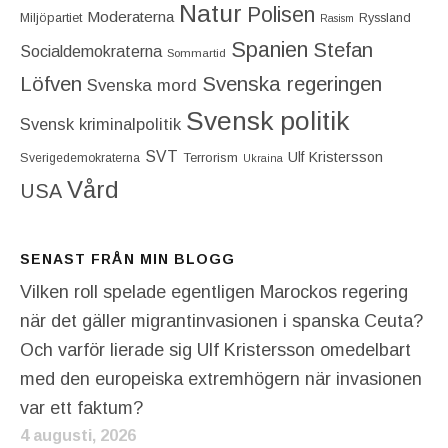
Natur
Polisen
Moderaterna
Miljöpartiet
Ryssland
Rasism
Spanien
Stefan
Socialdemokraterna
Sommartid
Löfven
Svenska regeringen
Svenska mord
Svensk politik
Svensk kriminalpolitik
SVT
Ulf Kristersson
Terrorism
Sverigedemokraterna
Ukraina
Vård
USA
SENAST FRÅN MIN BLOGG
Vilken roll spelade egentligen Marockos regering
när det gäller migrantinvasionen i spanska Ceuta?
Och varför lierade sig Ulf Kristersson omedelbart
med den europeiska extremhögern när invasionen
var ett faktum?
4 augusti, 2026