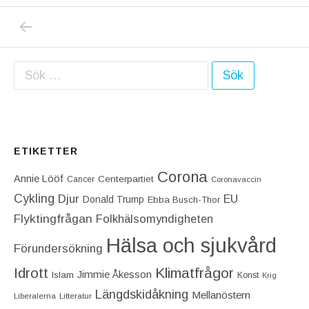
PREVIOUS POST: KAROLINSKA ANKLAGAS F
Inläggsnavigering
Sök efter:
ETIKETTER
Corona
Annie Lööf
Centerpartiet‎
Cancer
Coronavaccin
Cykling
Djur
EU
Donald Trump
Ebba Busch-Thor
Flyktingfrågan
Folkhälsomyndigheten
Hälsa och sjukvård
Förundersökning
Idrott
Klimatfrågor
Jimmie Åkesson
Islam
Konst
Krig
Längdskidåkning
Mellanöstern
Liberalerna
Litteratur