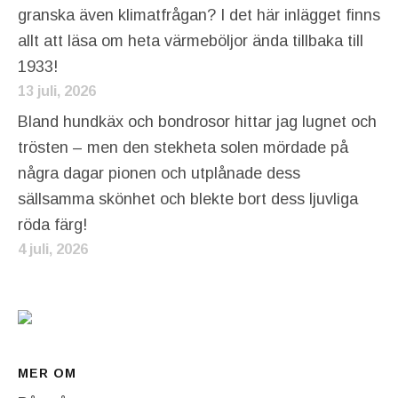
granska även klimatfrågan? I det här inlägget finns
allt att läsa om heta värmeböljor ända tillbaka till
1933!
13 juli, 2026
Bland hundkäx och bondrosor hittar jag lugnet och
trösten – men den stekheta solen mördade på
några dagar pionen och utplånade dess
sällsamma skönhet och blekte bort dess ljuvliga
röda färg!
4 juli, 2026
MER OM