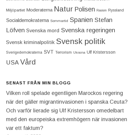
Natur
Polisen
Moderaterna
Miljöpartiet
Ryssland
Rasism
Spanien
Stefan
Socialdemokraterna
Sommartid
Löfven
Svenska regeringen
Svenska mord
Svensk politik
Svensk kriminalpolitik
SVT
Ulf Kristersson
Terrorism
Sverigedemokraterna
Ukraina
Vård
USA
SENAST FRÅN MIN BLOGG
Vilken roll spelade egentligen Marockos regering
när det gäller migrantinvasionen i spanska Ceuta?
Och varför lierade sig Ulf Kristersson omedelbart
med den europeiska extremhögern när invasionen
var ett faktum?