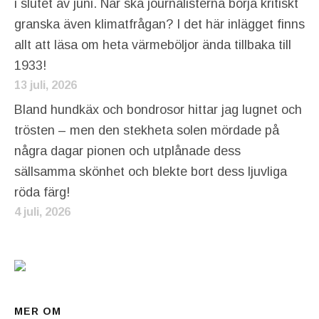
i slutet av juni. När ska journalisterna börja kritiskt
granska även klimatfrågan? I det här inlägget finns
allt att läsa om heta värmeböljor ända tillbaka till
1933!
13 juli, 2026
Bland hundkäx och bondrosor hittar jag lugnet och
trösten – men den stekheta solen mördade på
några dagar pionen och utplånade dess
sällsamma skönhet och blekte bort dess ljuvliga
röda färg!
4 juli, 2026
MER OM