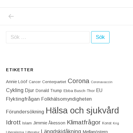
PREVIOUS POST: MARGOT WALLSTRÖM GÖR 
Inläggsnavigering
Sök efter:
ETIKETTER
Corona
Annie Lööf
Centerpartiet‎
Cancer
Coronavaccin
Cykling
Djur
EU
Donald Trump
Ebba Busch-Thor
Flyktingfrågan
Folkhälsomyndigheten
Hälsa och sjukvård
Förundersökning
Idrott
Klimatfrågor
Jimmie Åkesson
Islam
Konst
Krig
Längdskidåkning
Mellanöstern
Liberalerna
Litteratur