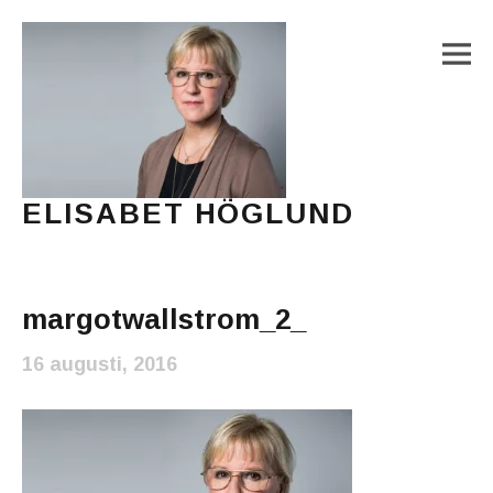
M
ELISABET HÖGLUND
Journalist, författare och konstnär
Main Menu
margotwallstrom_2_
16 augusti, 2016