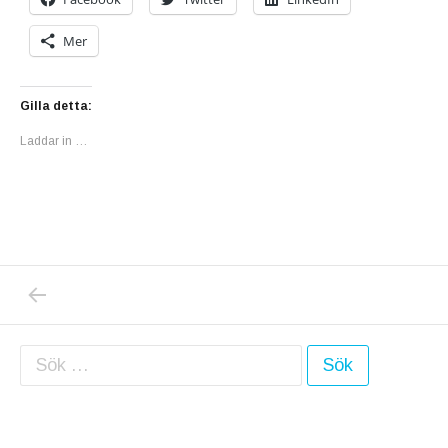
Mer
Gilla detta:
Laddar in …
PREVIOUS POST: MIN HÖFTLED REPARERAR
Inläggsnavigering
Sök efter: