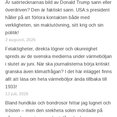
Är satirtecknarnas bild av Donald Trump sann eller
överdriven? Den är faktiskt sann. USA:s president
håller på att förlora kontakten både med
verkligheten, sin maktutövning, sitt krig och sin
politik!
2 augusti, 2026
Felaktigheter, direkta lögner och okunnighet
spreds av de svenska medierna under värmeböljan
i slutet av juni. När ska journalisterna börja kritiskt
granska även klimatfrågan? I det här inlägget finns
allt att läsa om heta värmeböljor ända tillbaka till
1933!
13 juli, 2026
Bland hundkäx och bondrosor hittar jag lugnet och
trösten – men den stekheta solen mördade på