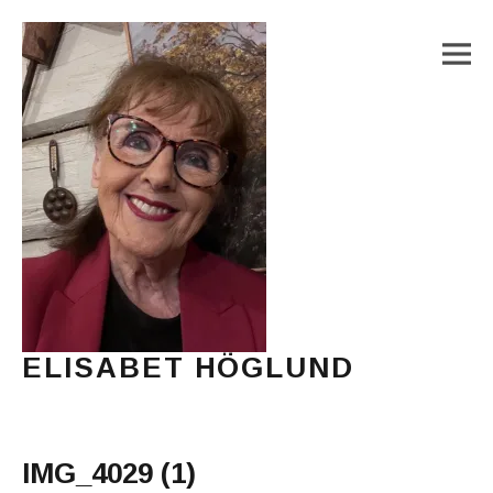
M
ELISABET HÖGLUND
Journalist, författare och konstnär
Main Menu
IMG_4029 (1)