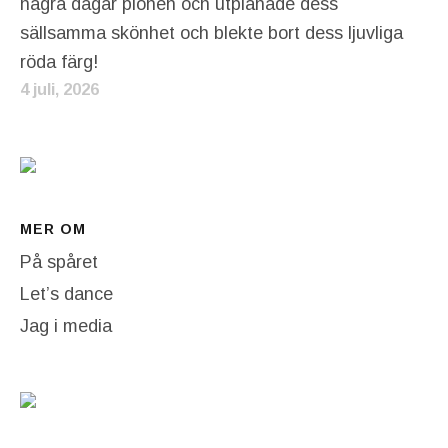
några dagar pionen och utplånade dess
sällsamma skönhet och blekte bort dess ljuvliga
röda färg!
4 juli, 2026
MER OM
På spåret
Let’s dance
Jag i media