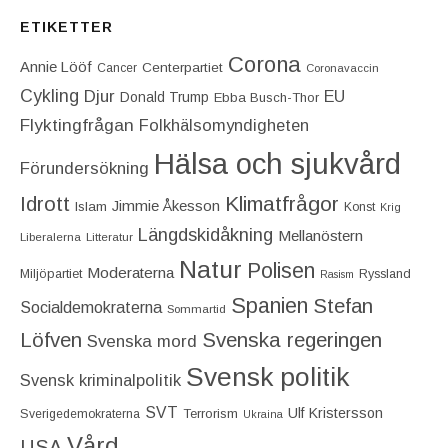
ETIKETTER
Corona
Annie Lööf
Centerpartiet‎
Cancer
Coronavaccin
Cykling
Djur
EU
Donald Trump
Ebba Busch-Thor
Flyktingfrågan
Folkhälsomyndigheten
Hälsa och sjukvård
Förundersökning
Idrott
Klimatfrågor
Jimmie Åkesson
Islam
Konst
Krig
Längdskidåkning
Mellanöstern
Liberalerna
Litteratur
Natur
Polisen
Moderaterna
Miljöpartiet
Ryssland
Rasism
Spanien
Stefan
Socialdemokraterna
Sommartid
Löfven
Svenska regeringen
Svenska mord
Svensk politik
Svensk kriminalpolitik
SVT
Ulf Kristersson
Terrorism
Sverigedemokraterna
Ukraina
Vård
USA