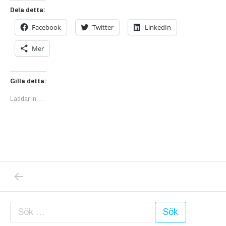
Dela detta:
Facebook
Twitter
LinkedIn
Mer
Gilla detta:
Laddar in …
PREVIOUS POST: MIN SOMMARDRÖM HÅLLER 
Inläggsnavigering
Sök efter: