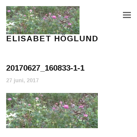
M
ELISABET HÖGLUND
Journalist, författare och konstnär
Main Menu
20170627_160833-1-1
27 juni, 2017