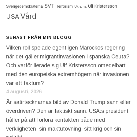
SVT
Ulf Kristersson
Terrorism
Sverigedemokraterna
Ukraina
Vård
USA
SENAST FRÅN MIN BLOGG
Vilken roll spelade egentligen Marockos regering
när det gäller migrantinvasionen i spanska Ceuta?
Och varför lierade sig Ulf Kristersson omedelbart
med den europeiska extremhögern när invasionen
var ett faktum?
4 augusti, 2026
Är satirtecknarnas bild av Donald Trump sann eller
överdriven? Den är faktiskt sann. USA:s president
håller på att förlora kontakten både med
verkligheten, sin maktutövning, sitt krig och sin