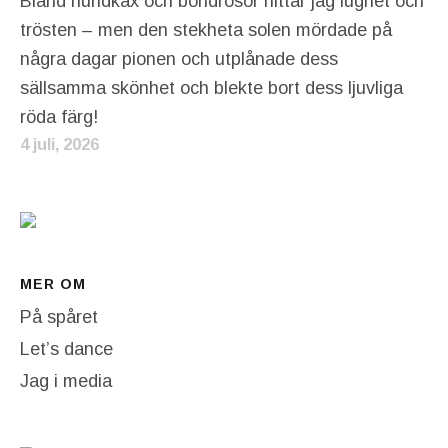
Bland hundkäx och bondrosor hittar jag lugnet och
trösten – men den stekheta solen mördade på
några dagar pionen och utplånade dess
sällsamma skönhet och blekte bort dess ljuvliga
röda färg!
4 juli, 2026
MER OM
På spåret
Let’s dance
Jag i media