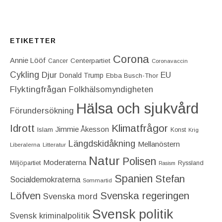
ETIKETTER
Corona
Annie Lööf
Centerpartiet‎
Cancer
Coronavaccin
Cykling
Djur
EU
Donald Trump
Ebba Busch-Thor
Flyktingfrågan
Folkhälsomyndigheten
Hälsa och sjukvård
Förundersökning
Idrott
Klimatfrågor
Jimmie Åkesson
Islam
Konst
Krig
Längdskidåkning
Mellanöstern
Liberalerna
Litteratur
Natur
Polisen
Moderaterna
Miljöpartiet
Ryssland
Rasism
Spanien
Stefan
Socialdemokraterna
Sommartid
Löfven
Svenska regeringen
Svenska mord
Svensk politik
Svensk kriminalpolitik