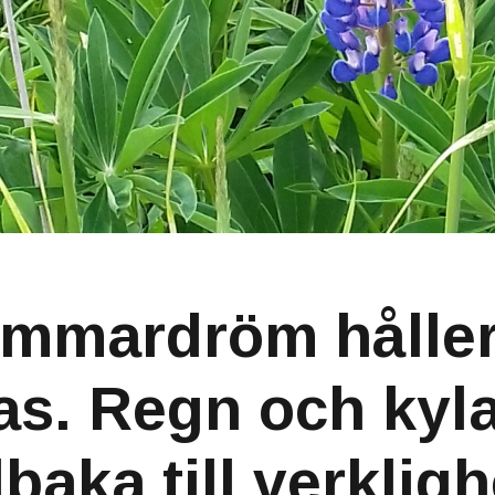
mmardröm håller 
ras. Regn och kyla
lbaka till verklig