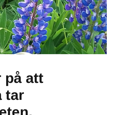
på att
 tar
heten.