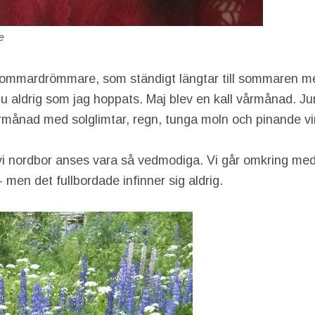
e
sommardrömmare, som ständigt längtar till sommaren me
 ju aldrig som jag hoppats. Maj blev en kall vårmånad. Juni
månad med solglimtar, regn, tunga moln och pinande vi
vi nordbor anses vara så vedmodiga. Vi går omkring med
– men det fullbordade infinner sig aldrig.