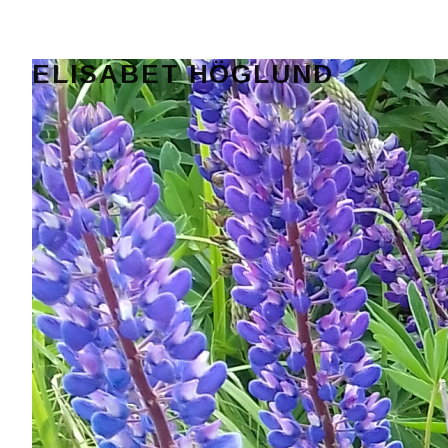
ELISABET HÖGLUND
Journalist, författare och konstnär