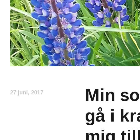
Min so
27 juni, 2017
gå i k
mig til