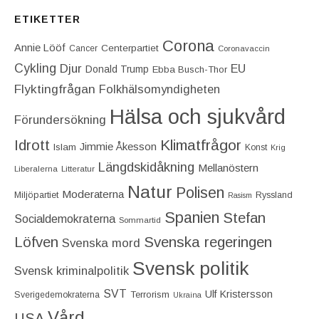
ETIKETTER
Corona
Annie Lööf
Centerpartiet‎
Cancer
Coronavaccin
Cykling
Djur
EU
Donald Trump
Ebba Busch-Thor
Flyktingfrågan
Folkhälsomyndigheten
Hälsa och sjukvård
Förundersökning
Idrott
Klimatfrågor
Jimmie Åkesson
Islam
Konst
Krig
Längdskidåkning
Mellanöstern
Liberalerna
Litteratur
Natur
Polisen
Moderaterna
Miljöpartiet
Ryssland
Rasism
Spanien
Stefan
Socialdemokraterna
Sommartid
Löfven
Svenska regeringen
Svenska mord
Svensk politik
Svensk kriminalpolitik
SVT
Ulf Kristersson
Terrorism
Sverigedemokraterna
Ukraina
Vård
USA