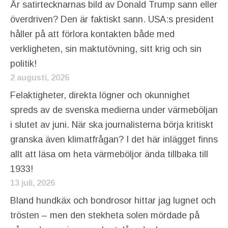
Är satirtecknarnas bild av Donald Trump sann eller
överdriven? Den är faktiskt sann. USA:s president
håller på att förlora kontakten både med
verkligheten, sin maktutövning, sitt krig och sin
politik!
2 augusti, 2026
Felaktigheter, direkta lögner och okunnighet
spreds av de svenska medierna under värmeböljan
i slutet av juni. När ska journalisterna börja kritiskt
granska även klimatfrågan? I det här inlägget finns
allt att läsa om heta värmeböljor ända tillbaka till
1933!
13 juli, 2026
Bland hundkäx och bondrosor hittar jag lugnet och
trösten – men den stekheta solen mördade på