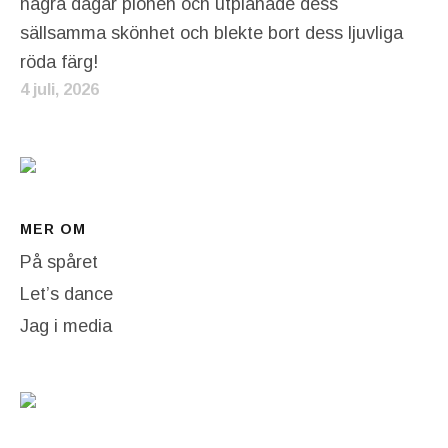
några dagar pionen och utplånade dess
sällsamma skönhet och blekte bort dess ljuvliga
röda färg!
4 juli, 2026
MER OM
På spåret
Let’s dance
Jag i media