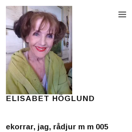
M
ELISABET HÖGLUND
Journalist, författare och konstnär
Main Menu
ekorrar, jag, rådjur m m 005