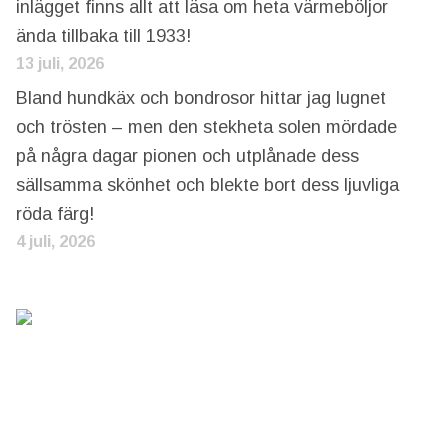
inlägget finns allt att läsa om heta värmeböljor
ända tillbaka till 1933!
13 juli, 2026
Bland hundkäx och bondrosor hittar jag lugnet
och trösten – men den stekheta solen mördade
på några dagar pionen och utplånade dess
sällsamma skönhet och blekte bort dess ljuvliga
röda färg!
4 juli, 2026