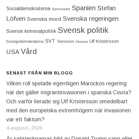
Spanien
Stefan
Socialdemokraterna
Sommartid
Löfven
Svenska regeringen
Svenska mord
Svensk politik
Svensk kriminalpolitik
SVT
Ulf Kristersson
Terrorism
Sverigedemokraterna
Ukraina
Vård
USA
SENAST FRÅN MIN BLOGG
Vilken roll spelade egentligen Marockos regering
när det gäller migrantinvasionen i spanska Ceuta?
Och varför lierade sig Ulf Kristersson omedelbart
med den europeiska extremhögern när invasionen
var ett faktum?
4 augusti, 2026
Är satirtecknarnas bild av Donald Trump sann eller