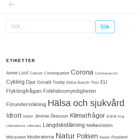
PREVIOUS POST: NAZIDEMONSTRATIONEN S
Inläggsnavigering
Sök efter:
ETIKETTER
Corona
Annie Lööf
Centerpartiet‎
Cancer
Coronavaccin
Cykling
Djur
EU
Donald Trump
Ebba Busch-Thor
Flyktingfrågan
Folkhälsomyndigheten
Hälsa och sjukvård
Förundersökning
Idrott
Klimatfrågor
Jimmie Åkesson
Islam
Konst
Krig
Längdskidåkning
Mellanöstern
Liberalerna
Litteratur
Natur
Polisen
Moderaterna
Miljöpartiet
Ryssland
Rasism