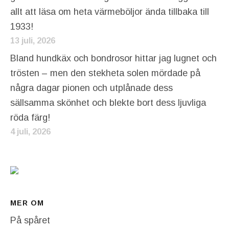
allt att läsa om heta värmeböljor ända tillbaka till
1933!
13 juli, 2026
Bland hundkäx och bondrosor hittar jag lugnet och
trösten – men den stekheta solen mördade på
några dagar pionen och utplånade dess
sällsamma skönhet och blekte bort dess ljuvliga
röda färg!
4 juli, 2026
MER OM
På spåret