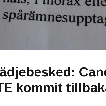
lädjebesked: Can
TE kommit tillbak