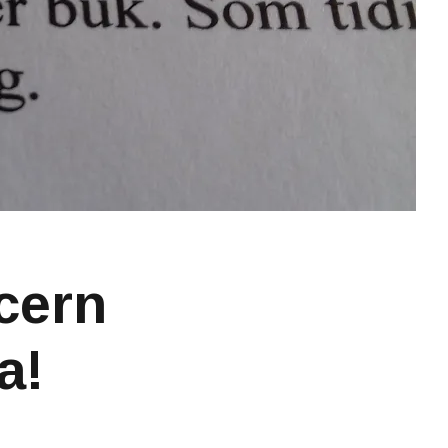
cern
a!