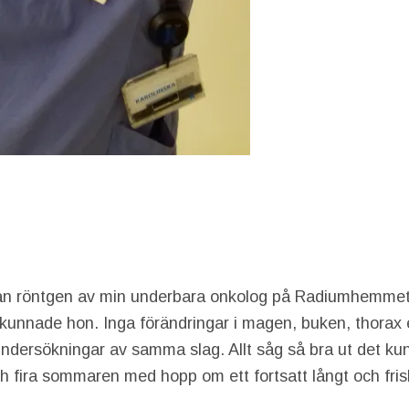
från röntgen av min underbara onkolog på Radiumhemmet 
rkunnade hon. Inga förändringar i magen, buken, thorax e
ndersökningar av samma slag. Allt såg så bra ut det kun
 fira sommaren med hopp om ett fortsatt långt och friskt