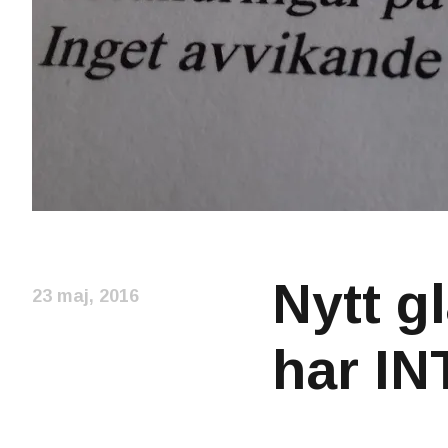
Nytt g
23 maj, 2016
har IN