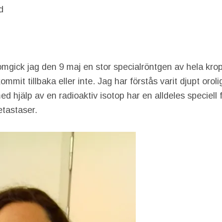
d
mgick jag den 9 maj en stor specialröntgen av hela kro
mit tillbaka eller inte. Jag har förstås varit djupt orol
d hjälp av en radioaktiv isotop har en alldeles speciell
tastaser.