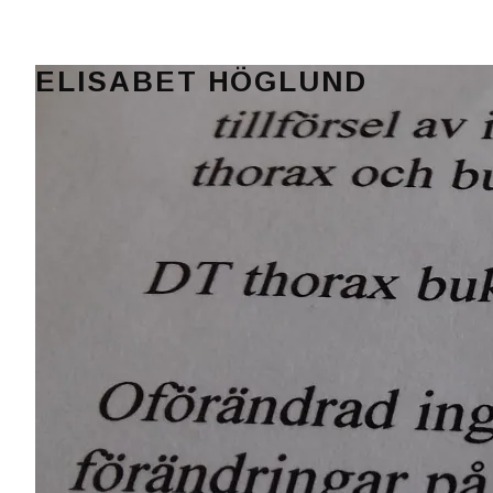
ELISABET HÖGLUND
Journalist, författare och konstnär