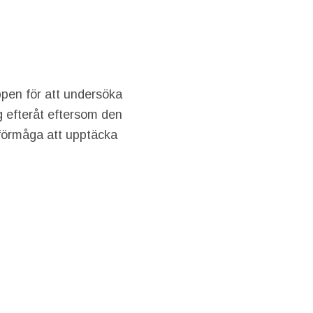
ppen för att undersöka
ig efteråt eftersom den
 förmåga att upptäcka