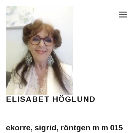
M
ELISABET HÖGLUND
Journalist, författare och konstnär
Main Menu
ekorre, sigrid, röntgen m m 015