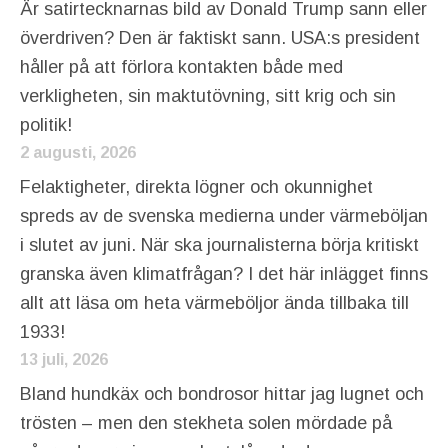
Är satirtecknarnas bild av Donald Trump sann eller
överdriven? Den är faktiskt sann. USA:s president
håller på att förlora kontakten både med
verkligheten, sin maktutövning, sitt krig och sin
politik!
2 augusti, 2026
Felaktigheter, direkta lögner och okunnighet
spreds av de svenska medierna under värmeböljan
i slutet av juni. När ska journalisterna börja kritiskt
granska även klimatfrågan? I det här inlägget finns
allt att läsa om heta värmeböljor ända tillbaka till
1933!
13 juli, 2026
Bland hundkäx och bondrosor hittar jag lugnet och
trösten – men den stekheta solen mördade på