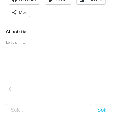
Mer
Gilla detta:
Laddar in …
PREVIOUS POST: NYTT GLÄDJEBESKED: CA
Inläggsnavigering
Sök efter: