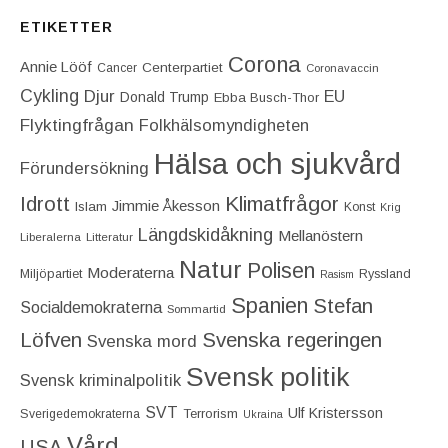
ETIKETTER
Corona
Annie Lööf
Centerpartiet‎
Cancer
Coronavaccin
Cykling
Djur
EU
Donald Trump
Ebba Busch-Thor
Flyktingfrågan
Folkhälsomyndigheten
Hälsa och sjukvård
Förundersökning
Idrott
Klimatfrågor
Jimmie Åkesson
Islam
Konst
Krig
Längdskidåkning
Mellanöstern
Liberalerna
Litteratur
Natur
Polisen
Moderaterna
Miljöpartiet
Ryssland
Rasism
Spanien
Stefan
Socialdemokraterna
Sommartid
Löfven
Svenska regeringen
Svenska mord
Svensk politik
Svensk kriminalpolitik
SVT
Ulf Kristersson
Terrorism
Sverigedemokraterna
Ukraina
Vård
USA