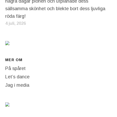
några dagar pionen och utplånade dess
sällsamma skönhet och blekte bort dess ljuvliga
röda färg!
4 juli, 2026
MER OM
På spåret
Let’s dance
Jag i media