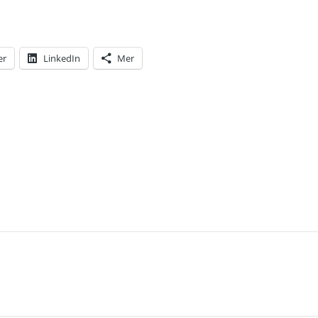
er
LinkedIn
Mer
T: OSANNOLIKT ATT REGERINGEN KOMMER ATT F