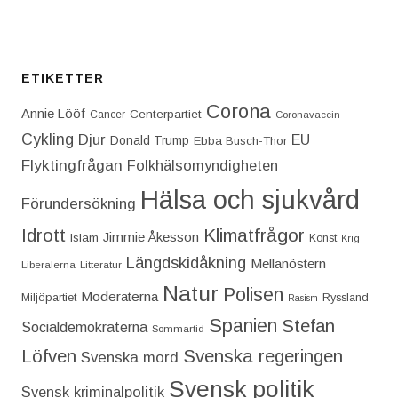
ETIKETTER
Corona
Annie Lööf
Centerpartiet‎
Cancer
Coronavaccin
Cykling
Djur
EU
Donald Trump
Ebba Busch-Thor
Flyktingfrågan
Folkhälsomyndigheten
Hälsa och sjukvård
Förundersökning
Idrott
Klimatfrågor
Jimmie Åkesson
Islam
Konst
Krig
Längdskidåkning
Mellanöstern
Liberalerna
Litteratur
Natur
Polisen
Moderaterna
Miljöpartiet
Ryssland
Rasism
Spanien
Stefan
Socialdemokraterna
Sommartid
Löfven
Svenska regeringen
Svenska mord
Svensk politik
Svensk kriminalpolitik