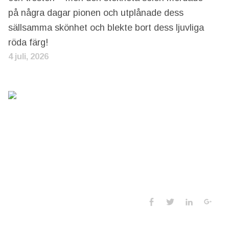
på några dagar pionen och utplånade dess
sällsamma skönhet och blekte bort dess ljuvliga
röda färg!
4 juli, 2026
Social Media 
Facebook
Twitter
LinkedIn
Goo