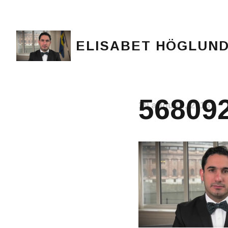
ELISABET HÖGLUN
Journalist, författare och konstnär
56809
19 augusti, 2016