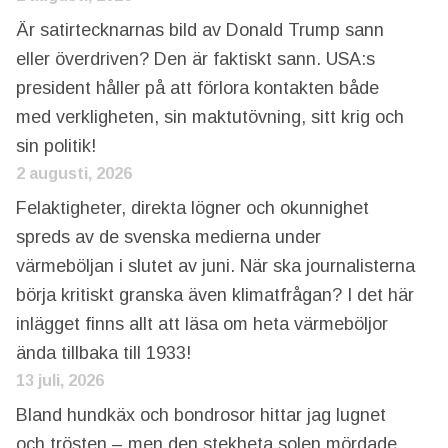
Är satirtecknarnas bild av Donald Trump sann
eller överdriven? Den är faktiskt sann. USA:s
president håller på att förlora kontakten både
med verkligheten, sin maktutövning, sitt krig och
sin politik!
2 augusti, 2026
Felaktigheter, direkta lögner och okunnighet
spreds av de svenska medierna under
värmeböljan i slutet av juni. När ska journalisterna
börja kritiskt granska även klimatfrågan? I det här
inlägget finns allt att läsa om heta värmeböljor
ända tillbaka till 1933!
13 juli, 2026
Bland hundkäx och bondrosor hittar jag lugnet
och trösten – men den stekheta solen mördade