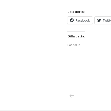
Dela detta:
Facebook
Twitt
Gilla detta:
Laddar in …
PREVIOUS POS
Inläggsnavigering