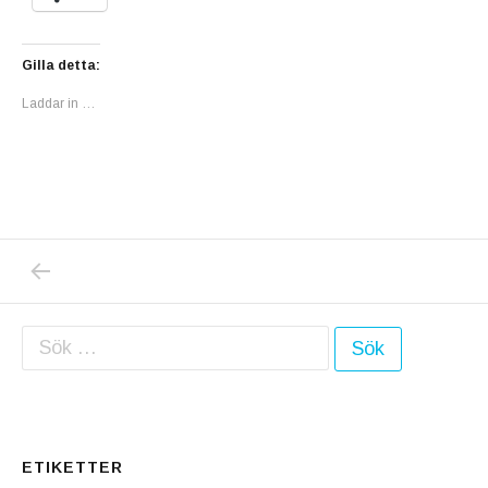
Gilla detta:
Laddar in …
PREVIOUS POST: RECEPT TILL HÄRLIG VI
Inläggsnavigering
Sök efter:
ETIKETTER