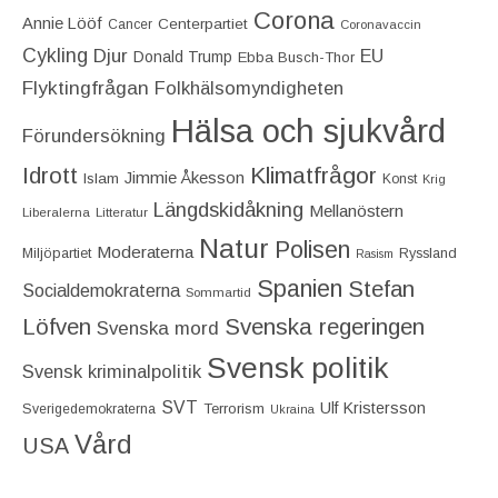
Corona
Annie Lööf
Centerpartiet‎
Cancer
Coronavaccin
Cykling
Djur
EU
Donald Trump
Ebba Busch-Thor
Flyktingfrågan
Folkhälsomyndigheten
Hälsa och sjukvård
Förundersökning
Idrott
Klimatfrågor
Jimmie Åkesson
Islam
Konst
Krig
Längdskidåkning
Mellanöstern
Liberalerna
Litteratur
Natur
Polisen
Moderaterna
Miljöpartiet
Ryssland
Rasism
Spanien
Stefan
Socialdemokraterna
Sommartid
Löfven
Svenska regeringen
Svenska mord
Svensk politik
Svensk kriminalpolitik
SVT
Ulf Kristersson
Terrorism
Sverigedemokraterna
Ukraina
Vård
USA