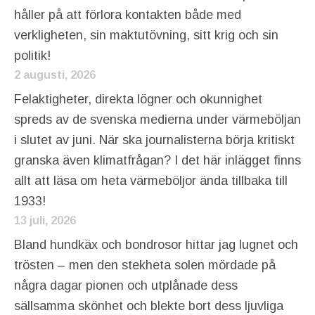
håller på att förlora kontakten både med
verkligheten, sin maktutövning, sitt krig och sin
politik!
2 augusti, 2026
Felaktigheter, direkta lögner och okunnighet
spreds av de svenska medierna under värmeböljan
i slutet av juni. När ska journalisterna börja kritiskt
granska även klimatfrågan? I det här inlägget finns
allt att läsa om heta värmeböljor ända tillbaka till
1933!
13 juli, 2026
Bland hundkäx och bondrosor hittar jag lugnet och
trösten – men den stekheta solen mördade på
några dagar pionen och utplånade dess
sällsamma skönhet och blekte bort dess ljuvliga