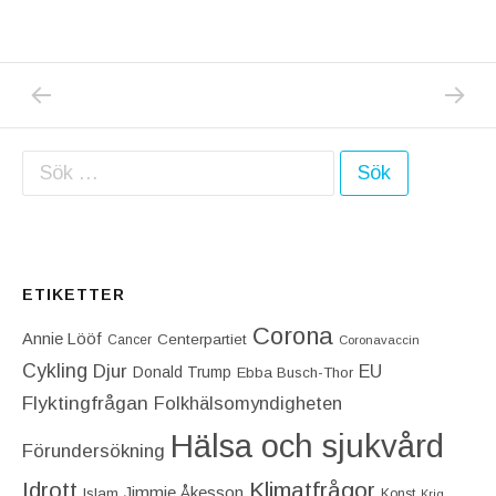
PREVIOUS POST: BRANDEN I SIERRA BERM
NEXT P
Inläggsnavigering
Sök efter:
ETIKETTER
Corona
Annie Lööf
Centerpartiet‎
Cancer
Coronavaccin
Cykling
Djur
EU
Donald Trump
Ebba Busch-Thor
Flyktingfrågan
Folkhälsomyndigheten
Hälsa och sjukvård
Förundersökning
Idrott
Klimatfrågor
Jimmie Åkesson
Islam
Konst
Krig