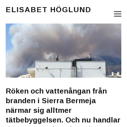
ELISABET HÖGLUND
M
Journalist, författare och konstnär
Main Menu
Röken och vattenångan från
branden i Sierra Bermeja
närmar sig alltmer
tätbebyggelsen. Och nu handlar