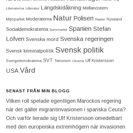
Längdskidåkning
Mellanöstern
Liberalerna
Litteratur
Natur
Polisen
Moderaterna
Miljöpartiet
Ryssland
Rasism
Spanien
Stefan
Socialdemokraterna
Sommartid
Löfven
Svenska regeringen
Svenska mord
Svensk politik
Svensk kriminalpolitik
SVT
Ulf Kristersson
Terrorism
Sverigedemokraterna
Ukraina
Vård
USA
SENAST FRÅN MIN BLOGG
Vilken roll spelade egentligen Marockos regering
när det gäller migrantinvasionen i spanska Ceuta?
Och varför lierade sig Ulf Kristersson omedelbart
med den europeiska extremhögern när invasionen