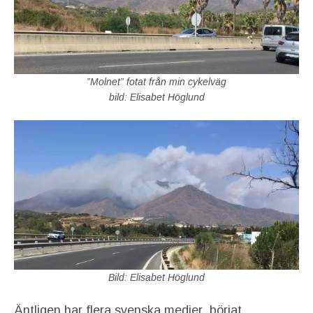
”Molnet” fotat från min cykelväg
bild: Elisabet Höglund
Bild: Elisabet Höglund
Äntligen har flera svenska medier börjat