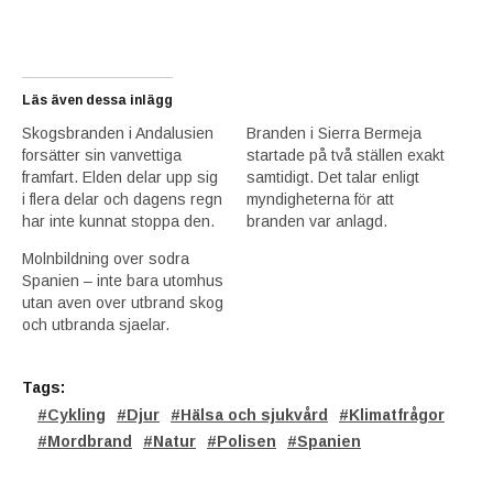
Läs även dessa inlägg
Skogsbranden i Andalusien
Branden i Sierra Bermeja
forsätter sin vanvettiga
startade på två ställen exakt
framfart. Elden delar upp sig
samtidigt. Det talar enligt
i flera delar och dagens regn
myndigheterna för att
har inte kunnat stoppa den.
branden var anlagd.
Molnbildning over sodra
Spanien – inte bara utomhus
utan aven over utbrand skog
och utbranda sjaelar.
Tags:
Cykling
Djur
Hälsa och sjukvård
Klimatfrågor
Mordbrand
Natur
Polisen
Spanien