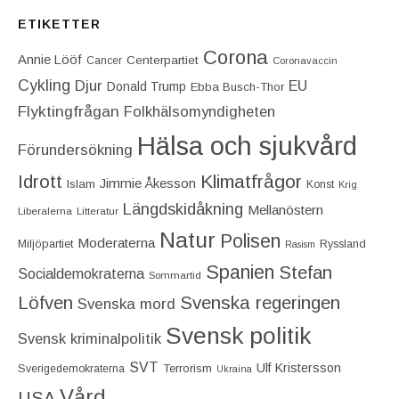
ETIKETTER
Corona
Annie Lööf
Centerpartiet‎
Cancer
Coronavaccin
Cykling
Djur
EU
Donald Trump
Ebba Busch-Thor
Flyktingfrågan
Folkhälsomyndigheten
Hälsa och sjukvård
Förundersökning
Idrott
Klimatfrågor
Jimmie Åkesson
Islam
Konst
Krig
Längdskidåkning
Mellanöstern
Liberalerna
Litteratur
Natur
Polisen
Moderaterna
Miljöpartiet
Ryssland
Rasism
Spanien
Stefan
Socialdemokraterna
Sommartid
Löfven
Svenska regeringen
Svenska mord
Svensk politik
Svensk kriminalpolitik
SVT
Ulf Kristersson
Terrorism
Sverigedemokraterna
Ukraina
Vård
USA