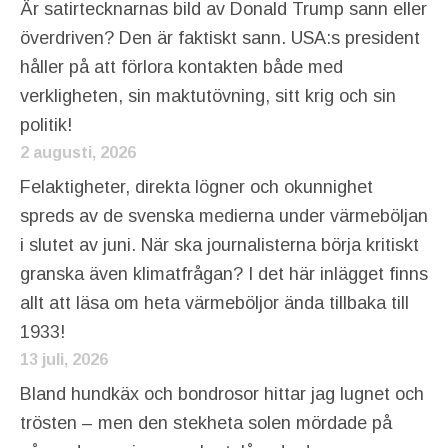
Är satirtecknarnas bild av Donald Trump sann eller
överdriven? Den är faktiskt sann. USA:s president
håller på att förlora kontakten både med
verkligheten, sin maktutövning, sitt krig och sin
politik!
2 augusti, 2026
Felaktigheter, direkta lögner och okunnighet
spreds av de svenska medierna under värmeböljan
i slutet av juni. När ska journalisterna börja kritiskt
granska även klimatfrågan? I det här inlägget finns
allt att läsa om heta värmeböljor ända tillbaka till
1933!
13 juli, 2026
Bland hundkäx och bondrosor hittar jag lugnet och
trösten – men den stekheta solen mördade på