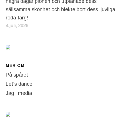
några dagar pionen och utplånade dess
sällsamma skönhet och blekte bort dess ljuvliga
röda färg!
4 juli, 2026
MER OM
På spåret
Let’s dance
Jag i media