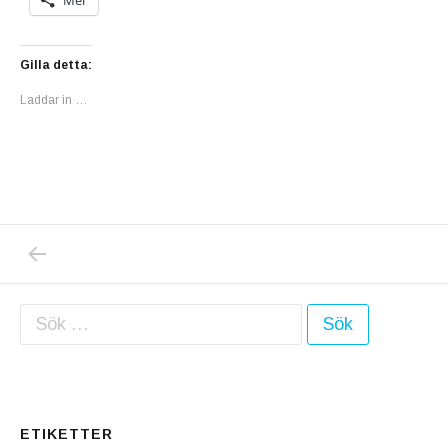
Gilla detta:
Laddar in …
PREVIOUS POST: ROSOR, ROSOR, ROSOR …
Inläggsnavigering
Sök efter:
ETIKETTER