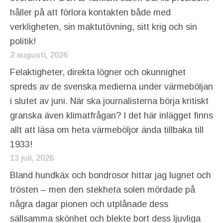
håller på att förlora kontakten både med
verkligheten, sin maktutövning, sitt krig och sin
politik!
2 augusti, 2026
Felaktigheter, direkta lögner och okunnighet
spreds av de svenska medierna under värmeböljan
i slutet av juni. När ska journalisterna börja kritiskt
granska även klimatfrågan? I det här inlägget finns
allt att läsa om heta värmeböljor ända tillbaka till
1933!
13 juli, 2026
Bland hundkäx och bondrosor hittar jag lugnet och
trösten – men den stekheta solen mördade på
några dagar pionen och utplånade dess
sällsamma skönhet och blekte bort dess ljuvliga