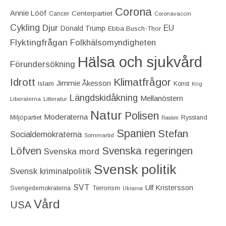
Corona
Annie Lööf
Centerpartiet‎
Cancer
Coronavaccin
Cykling
Djur
EU
Donald Trump
Ebba Busch-Thor
Flyktingfrågan
Folkhälsomyndigheten
Hälsa och sjukvård
Förundersökning
Idrott
Klimatfrågor
Jimmie Åkesson
Islam
Konst
Krig
Längdskidåkning
Mellanöstern
Liberalerna
Litteratur
Natur
Polisen
Moderaterna
Miljöpartiet
Ryssland
Rasism
Spanien
Stefan
Socialdemokraterna
Sommartid
Löfven
Svenska regeringen
Svenska mord
Svensk politik
Svensk kriminalpolitik
SVT
Ulf Kristersson
Terrorism
Sverigedemokraterna
Ukraina
Vård
USA