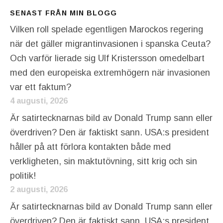
SENAST FRÅN MIN BLOGG
Vilken roll spelade egentligen Marockos regering
när det gäller migrantinvasionen i spanska Ceuta?
Och varför lierade sig Ulf Kristersson omedelbart
med den europeiska extremhögern när invasionen
var ett faktum?
4 augusti, 2026
Är satirtecknarnas bild av Donald Trump sann eller
överdriven? Den är faktiskt sann. USA:s president
håller på att förlora kontakten både med
verkligheten, sin maktutövning, sitt krig och sin
politik!
2 augusti, 2026
Är satirtecknarnas bild av Donald Trump sann eller
överdriven? Den är faktiskt sann. USA:s president