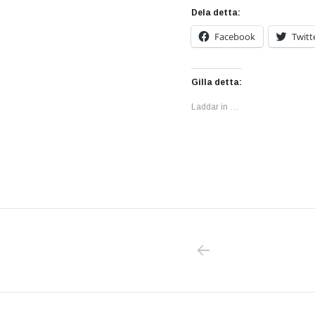
Dela detta:
Facebook
Twitt
Gilla detta:
Laddar in …
PREVIOUS POS
Inläggsnavigering