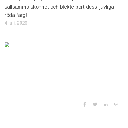
sällsamma skönhet och blekte bort dess ljuvliga
röda färg!
4 juli, 2026
Social Media 
Facebook
Twitter
LinkedIn
Goo