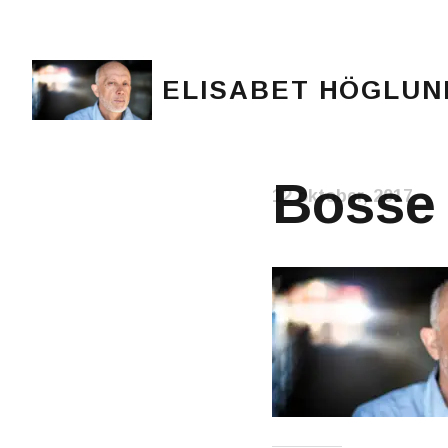
ELISABET HÖGLUN
Journalist, författare och konstnär
Bosse 
12 oktober, 2017