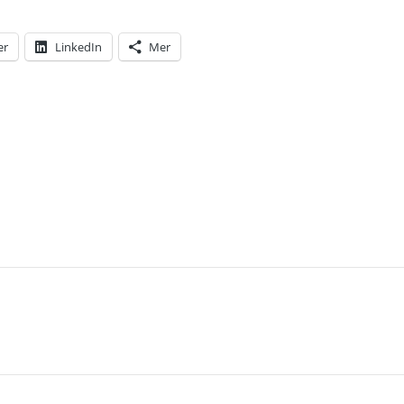
er
LinkedIn
Mer
T: SKANDALKIRURGEN MACCHIARINI FRIAD. HAN VA