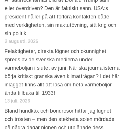
eller överdriven? Den är faktiskt sann. USA:s
president håller på att förlora kontakten både
med verkligheten, sin maktutövning, sitt krig och
sin politik!
2 augusti, 2026
Felaktigheter, direkta lögner och okunnighet
spreds av de svenska medierna under
värmeböljan i slutet av juni. När ska journalisterna
börja kritiskt granska även klimatfrågan? I det här
inlägget finns allt att läsa om heta värmeböljor
ända tillbaka till 1933!
13 juli, 2026
Bland hundkäx och bondrosor hittar jag lugnet
och trösten – men den stekheta solen mördade
på några dagar pionen och utplånade dess