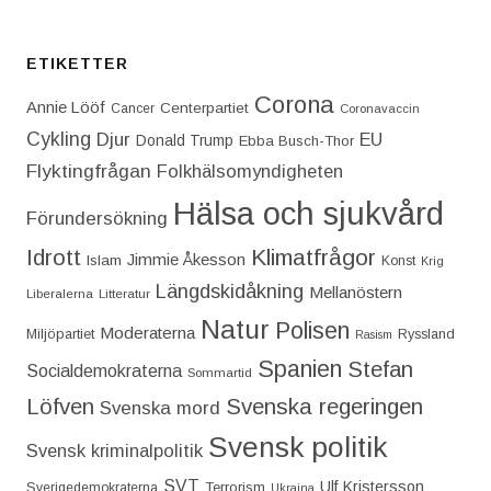
ETIKETTER
Corona
Annie Lööf
Centerpartiet‎
Cancer
Coronavaccin
Cykling
Djur
EU
Donald Trump
Ebba Busch-Thor
Flyktingfrågan
Folkhälsomyndigheten
Hälsa och sjukvård
Förundersökning
Idrott
Klimatfrågor
Jimmie Åkesson
Islam
Konst
Krig
Längdskidåkning
Mellanöstern
Liberalerna
Litteratur
Natur
Polisen
Moderaterna
Miljöpartiet
Ryssland
Rasism
Spanien
Stefan
Socialdemokraterna
Sommartid
Löfven
Svenska regeringen
Svenska mord
Svensk politik
Svensk kriminalpolitik
SVT
Ulf Kristersson
Terrorism
Sverigedemokraterna
Ukraina