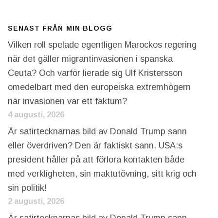
SENAST FRÅN MIN BLOGG
Vilken roll spelade egentligen Marockos regering
när det gäller migrantinvasionen i spanska
Ceuta? Och varför lierade sig Ulf Kristersson
omedelbart med den europeiska extremhögern
när invasionen var ett faktum?
4 augusti, 2026
Är satirtecknarnas bild av Donald Trump sann
eller överdriven? Den är faktiskt sann. USA:s
president håller på att förlora kontakten både
med verkligheten, sin maktutövning, sitt krig och
sin politik!
2 augusti, 2026
Är satirtecknarnas bild av Donald Trump sann