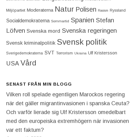
Natur
Polisen
Moderaterna
Miljöpartiet
Ryssland
Rasism
Spanien
Stefan
Socialdemokraterna
Sommartid
Löfven
Svenska regeringen
Svenska mord
Svensk politik
Svensk kriminalpolitik
SVT
Ulf Kristersson
Terrorism
Sverigedemokraterna
Ukraina
Vård
USA
SENAST FRÅN MIN BLOGG
Vilken roll spelade egentligen Marockos regering
när det gäller migrantinvasionen i spanska Ceuta?
Och varför lierade sig Ulf Kristersson omedelbart
med den europeiska extremhögern när invasionen
var ett faktum?