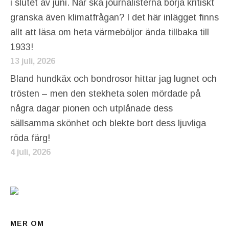
i slutet av juni. När ska journalisterna börja kritiskt
granska även klimatfrågan? I det här inlägget finns
allt att läsa om heta värmeböljor ända tillbaka till
1933!
13 juli, 2026
Bland hundkäx och bondrosor hittar jag lugnet och
trösten – men den stekheta solen mördade på
några dagar pionen och utplånade dess
sällsamma skönhet och blekte bort dess ljuvliga
röda färg!
4 juli, 2026
MER OM