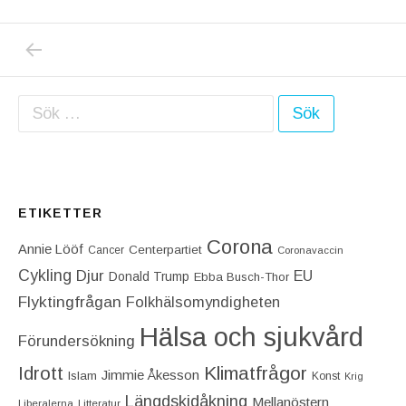
PREVIOUS POST: SKANDALKIRURGEN MACCHI
Inläggsnavigering
Sök efter:
ETIKETTER
Corona
Annie Lööf
Centerpartiet‎
Cancer
Coronavaccin
Cykling
Djur
EU
Donald Trump
Ebba Busch-Thor
Flyktingfrågan
Folkhälsomyndigheten
Hälsa och sjukvård
Förundersökning
Idrott
Klimatfrågor
Jimmie Åkesson
Islam
Konst
Krig
Längdskidåkning
Mellanöstern
Liberalerna
Litteratur