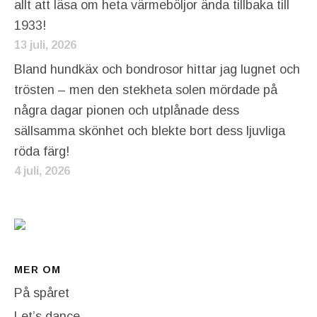
allt att läsa om heta värmeböljor ända tillbaka till
1933!
13 juli, 2026
Bland hundkäx och bondrosor hittar jag lugnet och
trösten – men den stekheta solen mördade på
några dagar pionen och utplånade dess
sällsamma skönhet och blekte bort dess ljuvliga
röda färg!
4 juli, 2026
MER OM
På spåret
Let’s dance