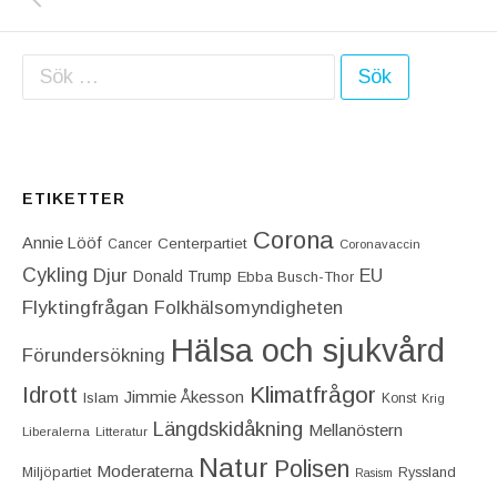
Sök efter:
ETIKETTER
Corona
Annie Lööf
Centerpartiet‎
Cancer
Coronavaccin
Cykling
Djur
EU
Donald Trump
Ebba Busch-Thor
Flyktingfrågan
Folkhälsomyndigheten
Hälsa och sjukvård
Förundersökning
Idrott
Klimatfrågor
Jimmie Åkesson
Islam
Konst
Krig
Längdskidåkning
Mellanöstern
Liberalerna
Litteratur
Natur
Polisen
Moderaterna
Miljöpartiet
Ryssland
Rasism