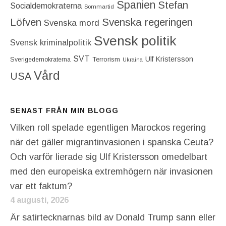
Spanien
Stefan
Socialdemokraterna
Sommartid
Löfven
Svenska regeringen
Svenska mord
Svensk politik
Svensk kriminalpolitik
SVT
Ulf Kristersson
Terrorism
Sverigedemokraterna
Ukraina
Vård
USA
SENAST FRÅN MIN BLOGG
Vilken roll spelade egentligen Marockos regering
när det gäller migrantinvasionen i spanska Ceuta?
Och varför lierade sig Ulf Kristersson omedelbart
med den europeiska extremhögern när invasionen
var ett faktum?
4 augusti, 2026
Är satirtecknarnas bild av Donald Trump sann eller