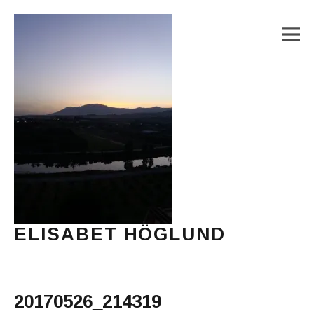
M
ELISABET HÖGLUND
Journalist, författare och konstnär
Main Menu
20170526_214319