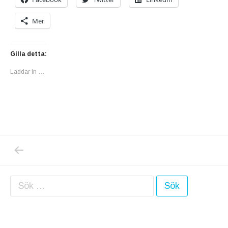
Mer
Gilla detta:
Laddar in …
PREVIOUS POST: SPANIEN I MITT HJÄRTA 
Inläggsnavigering
Sök efter: