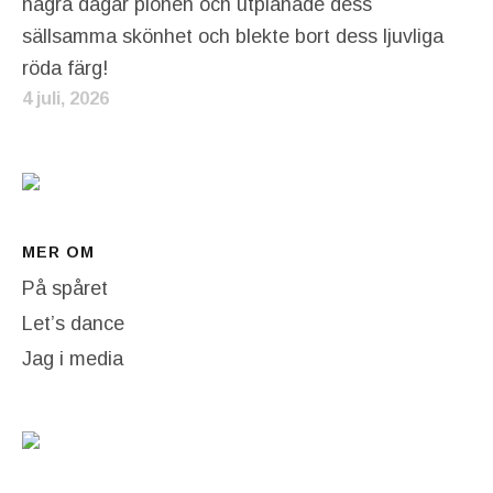
några dagar pionen och utplånade dess
sällsamma skönhet och blekte bort dess ljuvliga
röda färg!
4 juli, 2026
MER OM
På spåret
Let’s dance
Jag i media