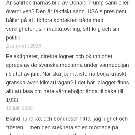
Är satirtecknarnas bild av Donald Trump sann eller
överdriven? Den är faktiskt sann. USA:s president
håller på att förlora kontakten både med
verkligheten, sin maktutövning, sitt krig och sin
politik!
2 augusti, 2026
Felaktigheter, direkta lögner och okunnighet
spreds av de svenska medierna under värmeböljan
i slutet av juni. När ska journalisterna börja kritiskt
granska även klimatfrågan? I det här inlägget finns
allt att läsa om heta värmeböljor ända tillbaka till
1933!
13 juli, 2026
Bland hundkäx och bondrosor hittar jag lugnet och
trösten – men den stekheta solen mördade på