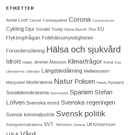
ETIKETTER
Corona
Annie Lööf
Centerpartiet‎
Cancer
Coronavaccin
Cykling
Djur
EU
Donald Trump
Ebba Busch-Thor
Flyktingfrågan
Folkhälsomyndigheten
Hälsa och sjukvård
Förundersökning
Idrott
Klimatfrågor
Jimmie Åkesson
Islam
Konst
Krig
Längdskidåkning
Mellanöstern
Liberalerna
Litteratur
Natur
Polisen
Moderaterna
Miljöpartiet
Ryssland
Rasism
Spanien
Stefan
Socialdemokraterna
Sommartid
Löfven
Svenska regeringen
Svenska mord
Svensk politik
Svensk kriminalpolitik
SVT
Ulf Kristersson
Terrorism
Sverigedemokraterna
Ukraina
Vård
USA