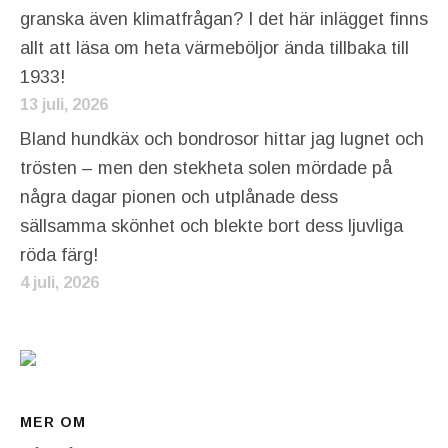
granska även klimatfrågan? I det här inlägget finns
allt att läsa om heta värmeböljor ända tillbaka till
1933!
13 juli, 2026
Bland hundkäx och bondrosor hittar jag lugnet och
trösten – men den stekheta solen mördade på
några dagar pionen och utplånade dess
sällsamma skönhet och blekte bort dess ljuvliga
röda färg!
4 juli, 2026
MER OM