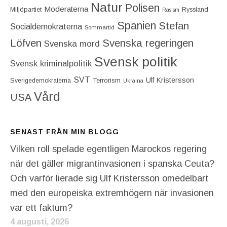
Natur
Polisen
Moderaterna
Miljöpartiet
Ryssland
Rasism
Spanien
Stefan
Socialdemokraterna
Sommartid
Löfven
Svenska regeringen
Svenska mord
Svensk politik
Svensk kriminalpolitik
SVT
Ulf Kristersson
Terrorism
Sverigedemokraterna
Ukraina
Vård
USA
SENAST FRÅN MIN BLOGG
Vilken roll spelade egentligen Marockos regering
när det gäller migrantinvasionen i spanska Ceuta?
Och varför lierade sig Ulf Kristersson omedelbart
med den europeiska extremhögern när invasionen
var ett faktum?
4 augusti, 2026