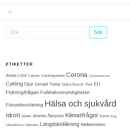
PREVIOUS POST: STINA, STINA BÖRJADE G
Inläggsnavigering
Sök efter:
ETIKETTER
Corona
Annie Lööf
Centerpartiet‎
Cancer
Coronavaccin
Cykling
Djur
EU
Donald Trump
Ebba Busch-Thor
Flyktingfrågan
Folkhälsomyndigheten
Hälsa och sjukvård
Förundersökning
Idrott
Klimatfrågor
Jimmie Åkesson
Islam
Konst
Krig
Längdskidåkning
Mellanöstern
Liberalerna
Litteratur