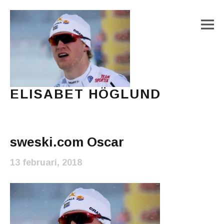
M
ELISABET HÖGLUND
Journalist, författare och konstnär
Main Menu
sweski.com Oscar
13 februari, 2018