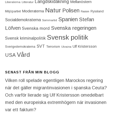
Längdskidåkning
Mellanöstern
Liberalerna
Litteratur
Natur
Polisen
Moderaterna
Miljöpartiet
Ryssland
Rasism
Spanien
Stefan
Socialdemokraterna
Sommartid
Löfven
Svenska regeringen
Svenska mord
Svensk politik
Svensk kriminalpolitik
SVT
Ulf Kristersson
Terrorism
Sverigedemokraterna
Ukraina
Vård
USA
SENAST FRÅN MIN BLOGG
Vilken roll spelade egentligen Marockos regering
när det gäller migrantinvasionen i spanska Ceuta?
Och varför lierade sig Ulf Kristersson omedelbart
med den europeiska extremhögern när invasionen
var ett faktum?