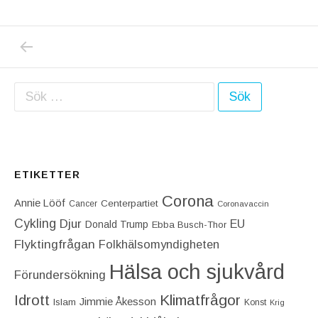
PREVIOUS POST: STRONGT AV MORGAN JOH
Inläggsnavigering
Sök efter:
ETIKETTER
Corona
Annie Lööf
Centerpartiet‎
Cancer
Coronavaccin
Cykling
Djur
EU
Donald Trump
Ebba Busch-Thor
Flyktingfrågan
Folkhälsomyndigheten
Hälsa och sjukvård
Förundersökning
Idrott
Klimatfrågor
Jimmie Åkesson
Islam
Konst
Krig