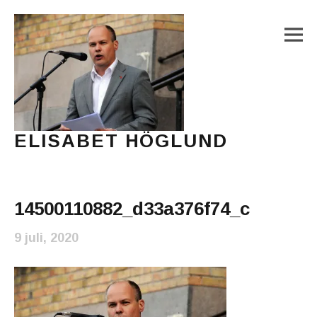
M
ELISABET HÖGLUND
Journalist, författare och konstnär
Main Menu
14500110882_d33a376f74_c
9 juli, 2020