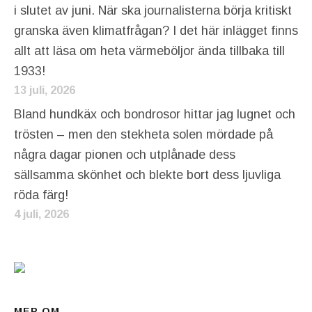
i slutet av juni. När ska journalisterna börja kritiskt
granska även klimatfrågan? I det här inlägget finns
allt att läsa om heta värmeböljor ända tillbaka till
1933!
13 juli, 2026
Bland hundkäx och bondrosor hittar jag lugnet och
trösten – men den stekheta solen mördade på
några dagar pionen och utplånade dess
sällsamma skönhet och blekte bort dess ljuvliga
röda färg!
4 juli, 2026
MER OM