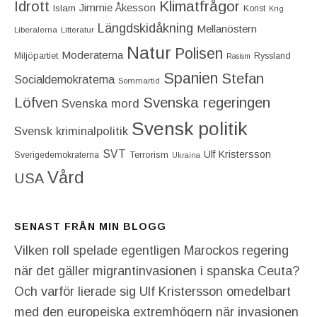
Idrott
Klimatfrågor
Jimmie Åkesson
Islam
Konst
Krig
Längdskidåkning
Mellanöstern
Liberalerna
Litteratur
Natur
Polisen
Moderaterna
Miljöpartiet
Ryssland
Rasism
Spanien
Stefan
Socialdemokraterna
Sommartid
Löfven
Svenska regeringen
Svenska mord
Svensk politik
Svensk kriminalpolitik
SVT
Ulf Kristersson
Terrorism
Sverigedemokraterna
Ukraina
Vård
USA
SENAST FRÅN MIN BLOGG
Vilken roll spelade egentligen Marockos regering
när det gäller migrantinvasionen i spanska Ceuta?
Och varför lierade sig Ulf Kristersson omedelbart
med den europeiska extremhögern när invasionen