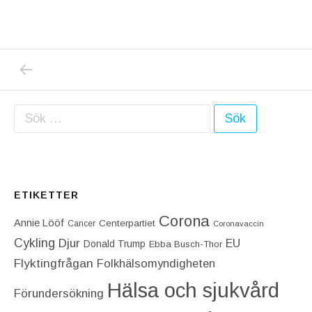
PREVIOUS POST: STRONGT MEN OVÄNTAT
Inläggsnavigering
Sök efter:
ETIKETTER
Corona
Annie Lööf
Centerpartiet‎
Cancer
Coronavaccin
Cykling
Djur
EU
Donald Trump
Ebba Busch-Thor
Flyktingfrågan
Folkhälsomyndigheten
Hälsa och sjukvård
Förundersökning