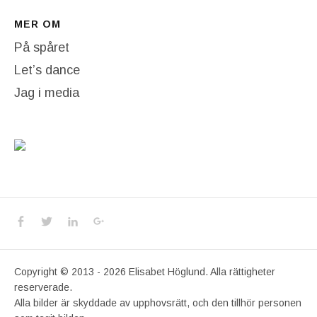
MER OM
På spåret
Let’s dance
Jag i media
Social Media Profiles
Facebook
Twitter
LinkedIn
Google+
Copyright © 2013 - 2026 Elisabet Höglund. Alla rättigheter
reserverade.
Alla bilder är skyddade av upphovsrätt, och den tillhör personen