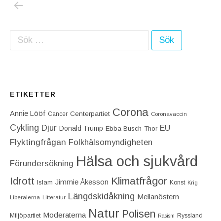
Inläggsnavigering
Sök efter:
ETIKETTER
Corona
Annie Lööf
Centerpartiet‎
Cancer
Coronavaccin
Cykling
Djur
EU
Donald Trump
Ebba Busch-Thor
Flyktingfrågan
Folkhälsomyndigheten
Hälsa och sjukvård
Förundersökning
Idrott
Klimatfrågor
Jimmie Åkesson
Islam
Konst
Krig
Längdskidåkning
Mellanöstern
Liberalerna
Litteratur
Natur
Polisen
Moderaterna
Miljöpartiet
Ryssland
Rasism