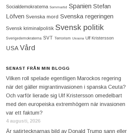
Spanien
Stefan
Socialdemokraterna
Sommartid
Löfven
Svenska regeringen
Svenska mord
Svensk politik
Svensk kriminalpolitik
SVT
Ulf Kristersson
Terrorism
Sverigedemokraterna
Ukraina
Vård
USA
SENAST FRÅN MIN BLOGG
Vilken roll spelade egentligen Marockos regering
när det gäller migrantinvasionen i spanska Ceuta?
Och varför lierade sig Ulf Kristersson omedelbart
med den europeiska extremhögern när invasionen
var ett faktum?
4 augusti, 2026
Är satirtecknarnas bild av Donald Trump sann eller