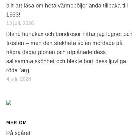
allt att läsa om heta värmeböljor ända tillbaka till
1933!
13 juli, 2026
Bland hundkäx och bondrosor hittar jag lugnet och
trösten – men den stekheta solen mördade på
några dagar pionen och utplånade dess
sällsamma skönhet och blekte bort dess ljuvliga
röda färg!
4 juli, 2026
MER OM
På spåret