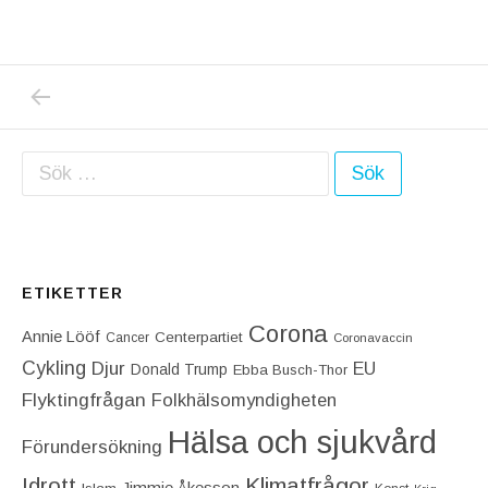
PREVIOUS POST: TROTS FIASKOT I OS FÅR
Inläggsnavigering
Sök efter:
ETIKETTER
Corona
Annie Lööf
Centerpartiet‎
Cancer
Coronavaccin
Cykling
Djur
EU
Donald Trump
Ebba Busch-Thor
Flyktingfrågan
Folkhälsomyndigheten
Hälsa och sjukvård
Förundersökning
Idrott
Klimatfrågor
Jimmie Åkesson