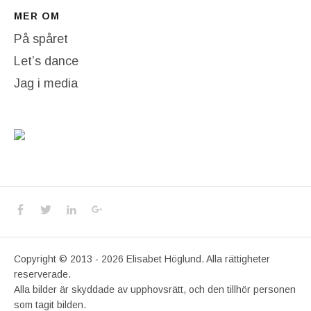
MER OM
På spåret
Let’s dance
Jag i media
Social Media Profiles
Facebook
Twitter
LinkedIn
Google+
Copyright © 2013 - 2026 Elisabet Höglund. Alla rättigheter
reserverade.
Alla bilder är skyddade av upphovsrätt, och den tillhör personen
som tagit bilden.