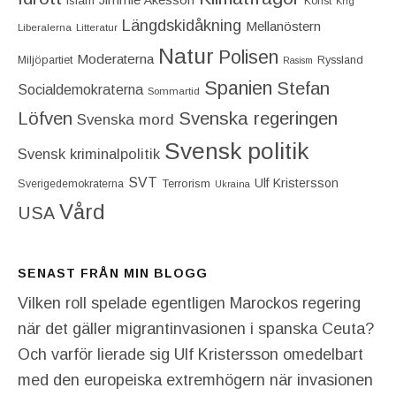
Islam
Konst
Krig
Längdskidåkning
Mellanöstern
Liberalerna
Litteratur
Natur
Polisen
Moderaterna
Miljöpartiet
Ryssland
Rasism
Spanien
Stefan
Socialdemokraterna
Sommartid
Löfven
Svenska regeringen
Svenska mord
Svensk politik
Svensk kriminalpolitik
SVT
Ulf Kristersson
Terrorism
Sverigedemokraterna
Ukraina
Vård
USA
SENAST FRÅN MIN BLOGG
Vilken roll spelade egentligen Marockos regering
när det gäller migrantinvasionen i spanska Ceuta?
Och varför lierade sig Ulf Kristersson omedelbart
med den europeiska extremhögern när invasionen