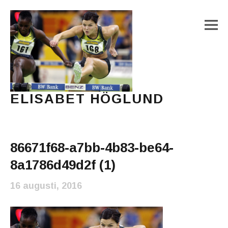
M
ELISABET HÖGLUND
Journalist, författare och konstnär
Main Menu
86671f68-a7bb-4b83-be64-
8a1786d49d2f (1)
16 augusti, 2016