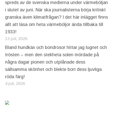
spreds av de svenska medierna under värmeböljan
i slutet av juni. När ska journalisterna börja kritiskt
granska även klimatfrågan? I det här inlägget finns
allt att läsa om heta värmeböljor ända tillbaka till
1933!
13 juli, 2026
Bland hundkäx och bondrosor hittar jag lugnet och
trösten – men den stekheta solen mördade på
några dagar pionen och utplånade dess
sällsamma skönhet och blekte bort dess ljuvliga
röda färg!
4 juli, 2026