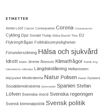
ETIKETTER
Corona
Annie Lööf
Centerpartiet‎
Cancer
Coronavaccin
Cykling
Djur
EU
Donald Trump
Ebba Busch-Thor
Flyktingfrågan
Folkhälsomyndigheten
Hälsa och sjukvård
Förundersökning
Idrott
Klimatfrågor
Jimmie Åkesson
Islam
Konst
Krig
Längdskidåkning
Mellanöstern
Liberalerna
Litteratur
Natur
Polisen
Moderaterna
Miljöpartiet
Ryssland
Rasism
Spanien
Stefan
Socialdemokraterna
Sommartid
Löfven
Svenska regeringen
Svenska mord
Svensk politik
Svensk kriminalpolitik