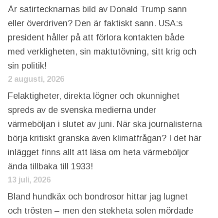
Är satirtecknarnas bild av Donald Trump sann
eller överdriven? Den är faktiskt sann. USA:s
president håller på att förlora kontakten både
med verkligheten, sin maktutövning, sitt krig och
sin politik!
2 augusti, 2026
Felaktigheter, direkta lögner och okunnighet
spreds av de svenska medierna under
värmeböljan i slutet av juni. När ska journalisterna
börja kritiskt granska även klimatfrågan? I det här
inlägget finns allt att läsa om heta värmeböljor
ända tillbaka till 1933!
13 juli, 2026
Bland hundkäx och bondrosor hittar jag lugnet
och trösten – men den stekheta solen mördade