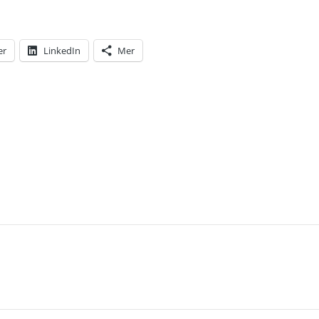
er
LinkedIn
Mer
T: TVÅ MASSKRASCHER UNDER DEN FÖRSTA ETAPP