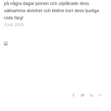
på några dagar pionen och utplånade dess
sällsamma skönhet och blekte bort dess ljuvliga
röda färg!
4 juli, 2026
Social Media 
Facebook
Twitter
LinkedIn
Goo