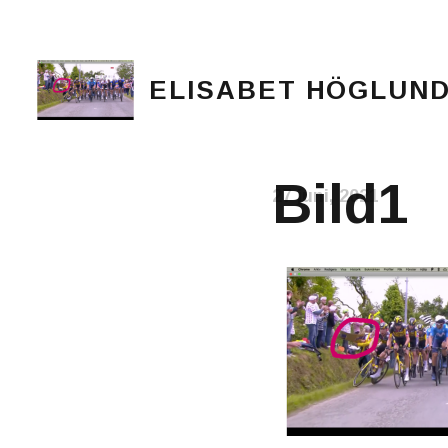
ELISABET HÖGLUN
Journalist, författare och konstnär
Bild1
27 juni, 2021