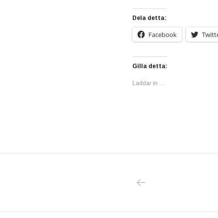
Dela detta:
Facebook
Twitt
Gilla detta:
Laddar in …
PREVIOUS POS
Inläggsnavigering