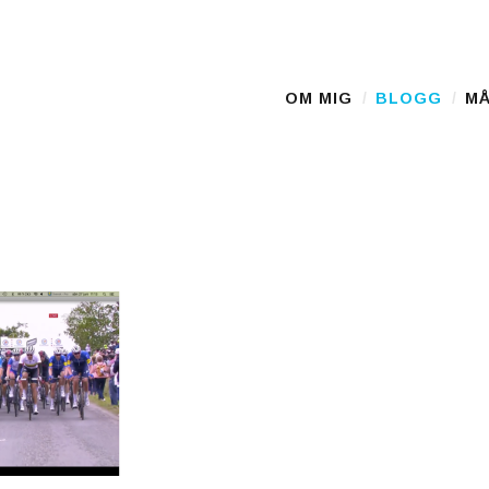
D
OM MIG
BLOGG
MÅ
Main Menu