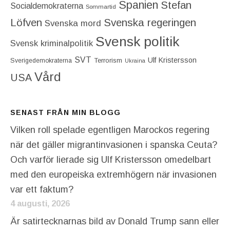
Spanien
Stefan
Socialdemokraterna
Sommartid
Löfven
Svenska regeringen
Svenska mord
Svensk politik
Svensk kriminalpolitik
SVT
Ulf Kristersson
Terrorism
Sverigedemokraterna
Ukraina
Vård
USA
SENAST FRÅN MIN BLOGG
Vilken roll spelade egentligen Marockos regering
när det gäller migrantinvasionen i spanska Ceuta?
Och varför lierade sig Ulf Kristersson omedelbart
med den europeiska extremhögern när invasionen
var ett faktum?
4 augusti, 2026
Är satirtecknarnas bild av Donald Trump sann eller