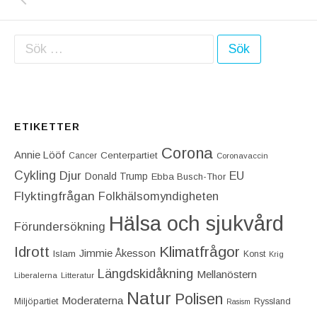
Sök efter:
ETIKETTER
Corona
Annie Lööf
Centerpartiet‎
Cancer
Coronavaccin
Cykling
Djur
EU
Donald Trump
Ebba Busch-Thor
Flyktingfrågan
Folkhälsomyndigheten
Hälsa och sjukvård
Förundersökning
Idrott
Klimatfrågor
Jimmie Åkesson
Islam
Konst
Krig
Längdskidåkning
Mellanöstern
Liberalerna
Litteratur
Natur
Polisen
Moderaterna
Miljöpartiet
Ryssland
Rasism