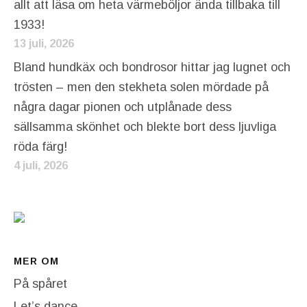
allt att läsa om heta värmeböljor ända tillbaka till
1933!
13 juli, 2026
Bland hundkäx och bondrosor hittar jag lugnet och
trösten – men den stekheta solen mördade på
några dagar pionen och utplånade dess
sällsamma skönhet och blekte bort dess ljuvliga
röda färg!
4 juli, 2026
MER OM
På spåret
Let’s dance