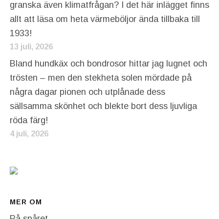
granska även klimatfrågan? I det här inlägget finns
allt att läsa om heta värmeböljor ända tillbaka till
1933!
13 juli, 2026
Bland hundkäx och bondrosor hittar jag lugnet och
trösten – men den stekheta solen mördade på
några dagar pionen och utplånade dess
sällsamma skönhet och blekte bort dess ljuvliga
röda färg!
4 juli, 2026
MER OM
På spåret