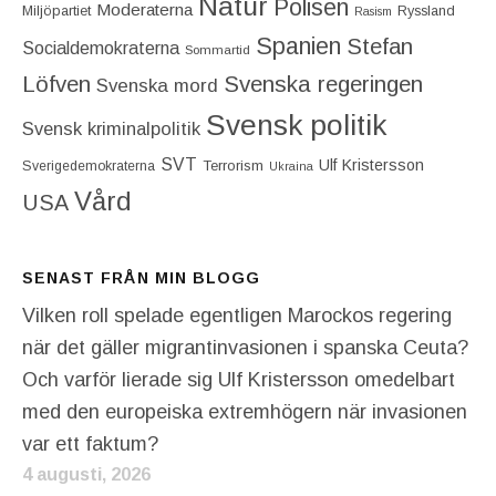
Natur
Polisen
Moderaterna
Miljöpartiet
Ryssland
Rasism
Spanien
Stefan
Socialdemokraterna
Sommartid
Löfven
Svenska regeringen
Svenska mord
Svensk politik
Svensk kriminalpolitik
SVT
Ulf Kristersson
Terrorism
Sverigedemokraterna
Ukraina
Vård
USA
SENAST FRÅN MIN BLOGG
Vilken roll spelade egentligen Marockos regering
när det gäller migrantinvasionen i spanska Ceuta?
Och varför lierade sig Ulf Kristersson omedelbart
med den europeiska extremhögern när invasionen
var ett faktum?
4 augusti, 2026