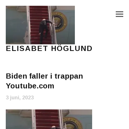
M
ELISABET HÖGLUND
Journalist, författare och konstnär
Main Menu
Biden faller i trappan
Youtube.com
3 juni, 2023