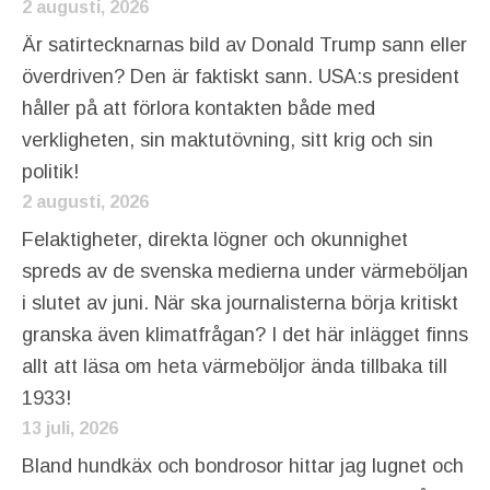
2 augusti, 2026
Är satirtecknarnas bild av Donald Trump sann eller
överdriven? Den är faktiskt sann. USA:s president
håller på att förlora kontakten både med
verkligheten, sin maktutövning, sitt krig och sin
politik!
2 augusti, 2026
Felaktigheter, direkta lögner och okunnighet
spreds av de svenska medierna under värmeböljan
i slutet av juni. När ska journalisterna börja kritiskt
granska även klimatfrågan? I det här inlägget finns
allt att läsa om heta värmeböljor ända tillbaka till
1933!
13 juli, 2026
Bland hundkäx och bondrosor hittar jag lugnet och