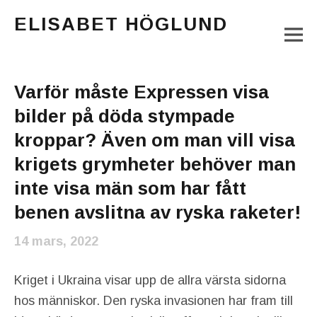
ELISABET HÖGLUND
M
Journalist, författare och konstnär
Main Menu
Varför måste Expressen visa
bilder på döda stympade
kroppar? Även om man vill visa
krigets grymheter behöver man
inte visa män som har fått
benen avslitna av ryska raketer!
14 mars, 2022
Kriget i Ukraina visar upp de allra värsta sidorna
hos människor. Den ryska invasionen har fram till