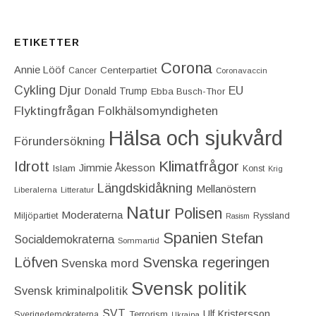
ETIKETTER
Corona
Annie Lööf
Centerpartiet‎
Cancer
Coronavaccin
Cykling
Djur
EU
Donald Trump
Ebba Busch-Thor
Flyktingfrågan
Folkhälsomyndigheten
Hälsa och sjukvård
Förundersökning
Idrott
Klimatfrågor
Jimmie Åkesson
Islam
Konst
Krig
Längdskidåkning
Mellanöstern
Liberalerna
Litteratur
Natur
Polisen
Moderaterna
Miljöpartiet
Ryssland
Rasism
Spanien
Stefan
Socialdemokraterna
Sommartid
Löfven
Svenska regeringen
Svenska mord
Svensk politik
Svensk kriminalpolitik
SVT
Ulf Kristersson
Terrorism
Sverigedemokraterna
Ukraina