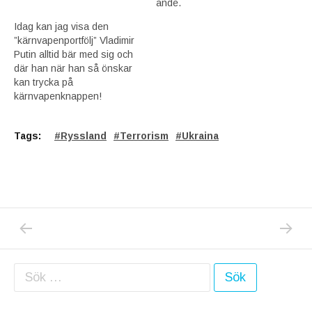
ände.
Idag kan jag visa den
”kärnvapenportfölj” Vladimir
Putin alltid bär med sig och
där han när han så önskar
kan trycka på
kärnvapenknappen!
Tags:
Ryssland
Terrorism
Ukraina
PREVIOUS POST: SPEKULATIONERNA KRING
NEXT P
Inläggsnavigering
Sök efter: