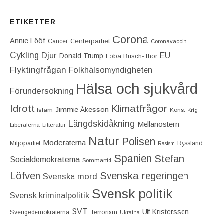
ETIKETTER
Corona
Annie Lööf
Centerpartiet‎
Cancer
Coronavaccin
Cykling
Djur
EU
Donald Trump
Ebba Busch-Thor
Flyktingfrågan
Folkhälsomyndigheten
Hälsa och sjukvård
Förundersökning
Idrott
Klimatfrågor
Jimmie Åkesson
Islam
Konst
Krig
Längdskidåkning
Mellanöstern
Liberalerna
Litteratur
Natur
Polisen
Moderaterna
Miljöpartiet
Ryssland
Rasism
Spanien
Stefan
Socialdemokraterna
Sommartid
Löfven
Svenska regeringen
Svenska mord
Svensk politik
Svensk kriminalpolitik
SVT
Ulf Kristersson
Terrorism
Sverigedemokraterna
Ukraina