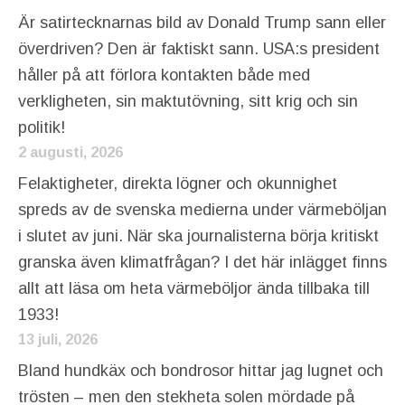
Är satirtecknarnas bild av Donald Trump sann eller
överdriven? Den är faktiskt sann. USA:s president
håller på att förlora kontakten både med
verkligheten, sin maktutövning, sitt krig och sin
politik!
2 augusti, 2026
Felaktigheter, direkta lögner och okunnighet
spreds av de svenska medierna under värmeböljan
i slutet av juni. När ska journalisterna börja kritiskt
granska även klimatfrågan? I det här inlägget finns
allt att läsa om heta värmeböljor ända tillbaka till
1933!
13 juli, 2026
Bland hundkäx och bondrosor hittar jag lugnet och
trösten – men den stekheta solen mördade på