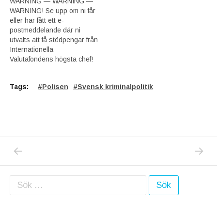
WARNING — WARNING —
WARNING! Se upp om ni får
eller har fått ett e-
postmeddelande där ni
utvalts att få stödpengar från
Internationella
Valutafondens högsta chef!
Tags:
Polisen
Svensk kriminalpolitik
PREVIOUS POST: STEFAN LÖFVEN RÖSTADE
NEXT P
Inläggsnavigering
Sök efter: