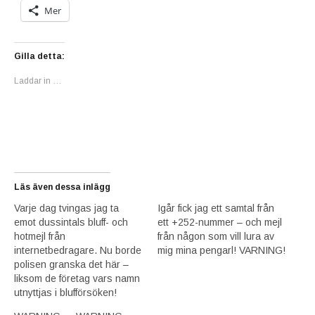
Mer
Gilla detta:
Laddar in …
Läs även dessa inlägg
Varje dag tvingas jag ta
Igår fick jag ett samtal från
emot dussintals bluff- och
ett +252-nummer – och mejl
hotmejl från
från någon som vill lura av
internetbedragare. Nu borde
mig mina pengarl! VARNING!
polisen granska det här –
liksom de företag vars namn
utnyttjas i blufförsöken!