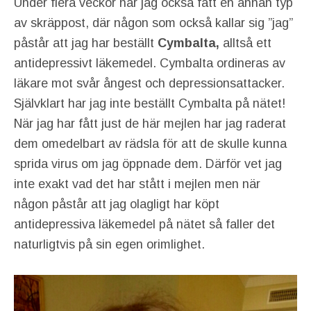
Under flera veckor har jag också fått en annan typ
av skräppost, där någon som också kallar sig ”jag”
påstår att jag har beställt
Cymbalta,
alltså ett
antidepressivt läkemedel. Cymbalta ordineras av
läkare mot svår ångest och depressionsattacker.
Självklart har jag inte beställt Cymbalta på nätet!
När jag har fått just de här mejlen har jag raderat
dem omedelbart av rädsla för att de skulle kunna
sprida virus om jag öppnade dem. Därför vet jag
inte exakt vad det har stått i mejlen men när
någon påstår att jag olagligt har köpt
antidepressiva läkemedel på nätet så faller det
naturligtvis på sin egen orimlighet.