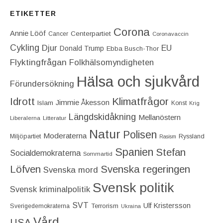
ETIKETTER
Corona
Annie Lööf
Centerpartiet‎
Cancer
Coronavaccin
Cykling
Djur
EU
Donald Trump
Ebba Busch-Thor
Flyktingfrågan
Folkhälsomyndigheten
Hälsa och sjukvård
Förundersökning
Idrott
Klimatfrågor
Jimmie Åkesson
Islam
Konst
Krig
Längdskidåkning
Mellanöstern
Liberalerna
Litteratur
Natur
Polisen
Moderaterna
Miljöpartiet
Ryssland
Rasism
Spanien
Stefan
Socialdemokraterna
Sommartid
Löfven
Svenska regeringen
Svenska mord
Svensk politik
Svensk kriminalpolitik
SVT
Ulf Kristersson
Terrorism
Sverigedemokraterna
Ukraina
Vård
USA