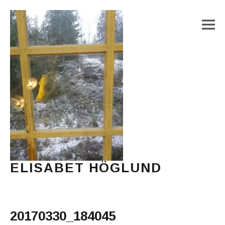
M
ELISABET HÖGLUND
Journalist, författare och konstnär
Main Menu
20170330_184045