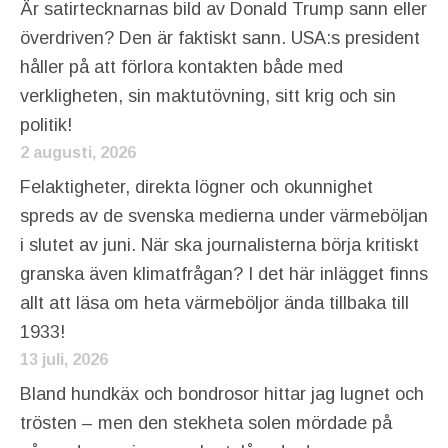
Är satirtecknarnas bild av Donald Trump sann eller
överdriven? Den är faktiskt sann. USA:s president
håller på att förlora kontakten både med
verkligheten, sin maktutövning, sitt krig och sin
politik!
2 augusti, 2026
Felaktigheter, direkta lögner och okunnighet
spreds av de svenska medierna under värmeböljan
i slutet av juni. När ska journalisterna börja kritiskt
granska även klimatfrågan? I det här inlägget finns
allt att läsa om heta värmeböljor ända tillbaka till
1933!
13 juli, 2026
Bland hundkäx och bondrosor hittar jag lugnet och
trösten – men den stekheta solen mördade på