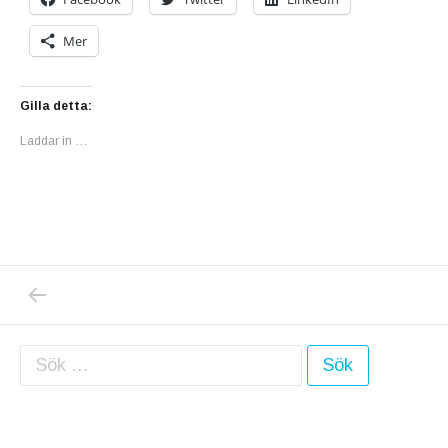
Mer
Gilla detta:
Laddar in …
PREVIOUS POST: VÅRKÄNSLOR? NEJ, DET 
Inläggsnavigering
Sök efter: