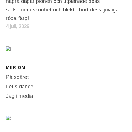
några dagar pionen och utplånade dess
sällsamma skönhet och blekte bort dess ljuvliga
röda färg!
4 juli, 2026
MER OM
På spåret
Let’s dance
Jag i media