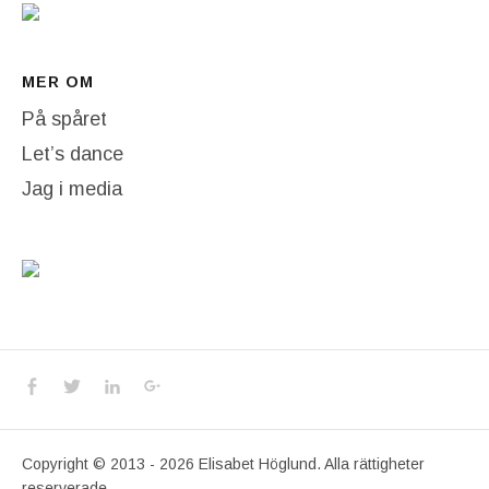
MER OM
På spåret
Let’s dance
Jag i media
Social Media Profiles
Facebook
Twitter
LinkedIn
Google+
Copyright © 2013 - 2026 Elisabet Höglund. Alla rättigheter
reserverade.