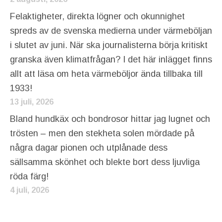
Felaktigheter, direkta lögner och okunnighet
spreds av de svenska medierna under värmeböljan
i slutet av juni. När ska journalisterna börja kritiskt
granska även klimatfrågan? I det här inlägget finns
allt att läsa om heta värmeböljor ända tillbaka till
1933!
13 juli, 2026
Bland hundkäx och bondrosor hittar jag lugnet och
trösten – men den stekheta solen mördade på
några dagar pionen och utplånade dess
sällsamma skönhet och blekte bort dess ljuvliga
röda färg!
4 juli, 2026