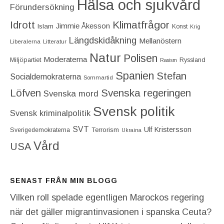
Hälsa och sjukvård
Förundersökning
Idrott
Klimatfrågor
Jimmie Åkesson
Islam
Konst
Krig
Längdskidåkning
Mellanöstern
Liberalerna
Litteratur
Natur
Polisen
Moderaterna
Miljöpartiet
Ryssland
Rasism
Spanien
Stefan
Socialdemokraterna
Sommartid
Löfven
Svenska regeringen
Svenska mord
Svensk politik
Svensk kriminalpolitik
SVT
Ulf Kristersson
Terrorism
Sverigedemokraterna
Ukraina
Vård
USA
SENAST FRÅN MIN BLOGG
Vilken roll spelade egentligen Marockos regering
när det gäller migrantinvasionen i spanska Ceuta?