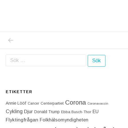
PREVIOUS POST: VÄRLDENS BÄSTE CYKLIS
Inläggsnavigering
Sök efter:
ETIKETTER
Corona
Annie Lööf
Centerpartiet‎
Cancer
Coronavaccin
Cykling
Djur
EU
Donald Trump
Ebba Busch-Thor
Flyktingfrågan
Folkhälsomyndigheten