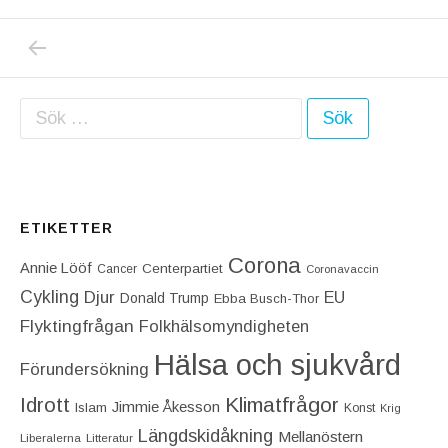
PREVIOUS POST: VÄRLDENS BÄSTE CYKLIS
Inläggsnavigering
Sök efter:
ETIKETTER
Corona
Annie Lööf
Centerpartiet‎
Cancer
Coronavaccin
Cykling
Djur
EU
Donald Trump
Ebba Busch-Thor
Flyktingfrågan
Folkhälsomyndigheten
Hälsa och sjukvård
Förundersökning
Idrott
Klimatfrågor
Jimmie Åkesson
Islam
Konst
Krig
Längdskidåkning
Mellanöstern
Liberalerna
Litteratur