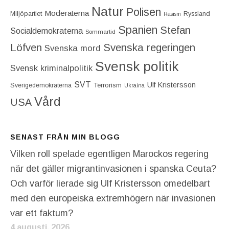
Natur
Polisen
Moderaterna
Miljöpartiet
Ryssland
Rasism
Spanien
Stefan
Socialdemokraterna
Sommartid
Löfven
Svenska regeringen
Svenska mord
Svensk politik
Svensk kriminalpolitik
SVT
Ulf Kristersson
Terrorism
Sverigedemokraterna
Ukraina
Vård
USA
SENAST FRÅN MIN BLOGG
Vilken roll spelade egentligen Marockos regering
när det gäller migrantinvasionen i spanska Ceuta?
Och varför lierade sig Ulf Kristersson omedelbart
med den europeiska extremhögern när invasionen
var ett faktum?
4 augusti, 2026