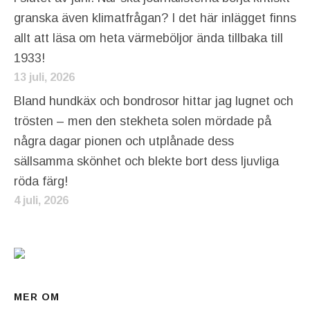
granska även klimatfrågan? I det här inlägget finns
allt att läsa om heta värmeböljor ända tillbaka till
1933!
13 juli, 2026
Bland hundkäx och bondrosor hittar jag lugnet och
trösten – men den stekheta solen mördade på
några dagar pionen och utplånade dess
sällsamma skönhet och blekte bort dess ljuvliga
röda färg!
4 juli, 2026
MER OM