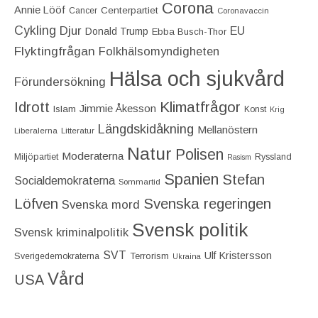
Corona
Annie Lööf
Centerpartiet‎
Cancer
Coronavaccin
Cykling
Djur
EU
Donald Trump
Ebba Busch-Thor
Flyktingfrågan
Folkhälsomyndigheten
Hälsa och sjukvård
Förundersökning
Idrott
Klimatfrågor
Jimmie Åkesson
Islam
Konst
Krig
Längdskidåkning
Mellanöstern
Liberalerna
Litteratur
Natur
Polisen
Moderaterna
Miljöpartiet
Ryssland
Rasism
Spanien
Stefan
Socialdemokraterna
Sommartid
Löfven
Svenska regeringen
Svenska mord
Svensk politik
Svensk kriminalpolitik
SVT
Ulf Kristersson
Terrorism
Sverigedemokraterna
Ukraina
Vård
USA