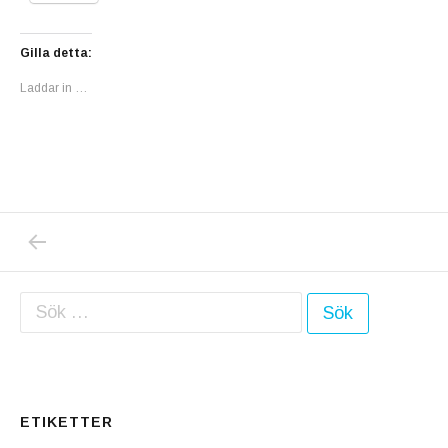
Gilla detta:
Laddar in …
PREVIOUS POST: VÄRLDSHÄLSOMYNDIGHETE
Inläggsnavigering
Sök efter:
ETIKETTER