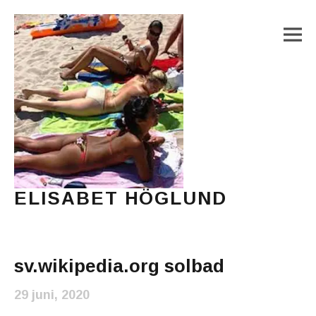
M
ELISABET HÖGLUND
Journalist, författare och konstnär
Main Menu
sv.wikipedia.org solbad
29 juni, 2020