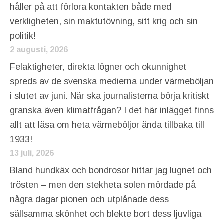
håller på att förlora kontakten både med
verkligheten, sin maktutövning, sitt krig och sin
politik!
2 augusti, 2026
Felaktigheter, direkta lögner och okunnighet
spreds av de svenska medierna under värmeböljan
i slutet av juni. När ska journalisterna börja kritiskt
granska även klimatfrågan? I det här inlägget finns
allt att läsa om heta värmeböljor ända tillbaka till
1933!
13 juli, 2026
Bland hundkäx och bondrosor hittar jag lugnet och
trösten – men den stekheta solen mördade på
några dagar pionen och utplånade dess
sällsamma skönhet och blekte bort dess ljuvliga