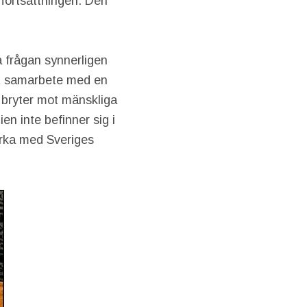
fortsättningen. Den
a frågan synnerligen
rt samarbete med en
 bryter mot mänskliga
en inte befinner sig i
erka med Sveriges