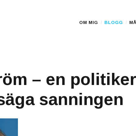
OM MIG
BLOGG
MÅ
Main Menu
röm – en politike
säga sanningen