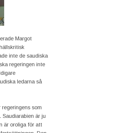
sterade Margot
llskritisk
ade inte de saudiska
ska regeringen inte
idigare
udiska ledarna så
er regeringens som
. Saudiarabien är ju
är oroliga för att