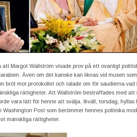
 att Margot Wallström visade prov på ett ovanligt politi
iarabien. Även om det kanske kan liknas vid musen som 
Hon bröt mot protokollet och talade om för saudierna va
nskliga rättigheter. Att Wallström bestraffades med att in
rde vara lätt för henne att svälja. Ikväll, torsdag, hylla
n Washington Post som berömmer hennes politiska mod a
ot mänskliga rättigheter.