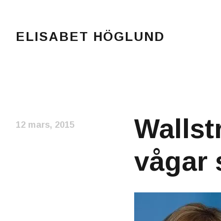
ELISABET HÖGLUND
Journalist, författare och konstnär
Wallst
12 mars, 2015
vågar 