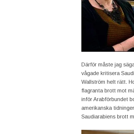
Därför måste jag säga
vågade kritisera Saud
Wallström helt rätt. 
flagranta brott mot mä
inför Arabförbundet bo
amerikanska tidninge
Saudiarabiens brott m