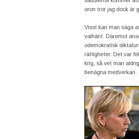
saudierna kommer att
oron tror jag dock är 
Visst kan man säga at
valhänt. Däremot anse
odemokratisk diktatur
rättigheter. Det var f
krig, så vet man aldr
benägna medverkan.