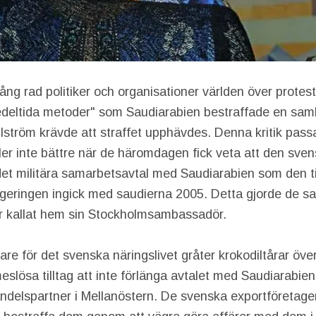
ng rad politiker och organisationer världen över prote
deltida metoder" som Saudiarabien bestraffade en samhä
tröm krävde att straffet upphävdes. Denna kritik pass
ler inte bättre när de häromdagen fick veta att den sven
et militära samarbetsavtal med Saudiarabien som den t
geringen ingick med saudierna 2005. Detta gjorde de sa
ar kallat hem sin Stockholmsambassadör.
re för det svenska näringslivet gråter krokodiltårar öv
slösa tilltag att inte förlänga avtalet med Saudiarabien
ndelspartner i Mellanöstern. De svenska exportföretagen 