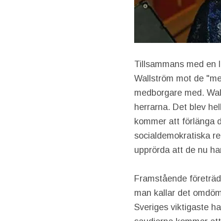
Tillsammans med en lå
Wallström mot de "me
medborgare med. Walls
herrarna. Det blev hel
kommer att förlänga d
socialdemokratiska re
upprörda att de nu h
Framstående företräda
man kallar det omdöme
Sveriges viktigaste ha