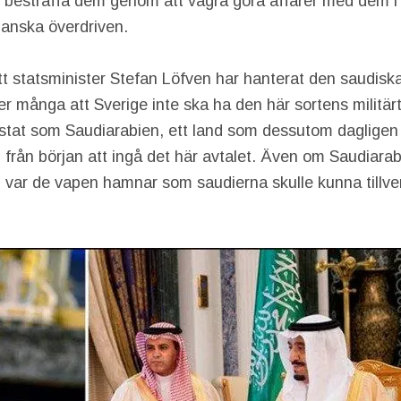
 bestraffa dem genom att vägra göra affärer med dem i 
ganska överdriven.
t statsminister Stefan Löfven har hanterat den saudisk
r många att Sverige inte ska ha den här sortens militä
stat som Saudiarabien, ett land som dessutom dagligen
el från början att ingå det här avtalet. Även om Saudiarabi
ig var de vapen hamnar som saudierna skulle kunna tillv