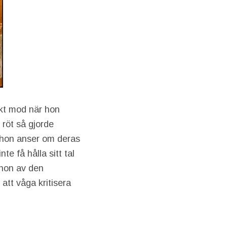
skt mod när hon
röt så gjorde
d hon anser om deras
te få hålla sitt tal
s hon av den
tt våga kritisera