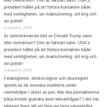
eller överdriven? Den är faktiskt sann. USA:s
president håller på att förlora kontakten både
med verkligheten, sin maktutövning, sitt krig och
sin politik!
2 augusti, 2026
Är satirtecknarnas bild av Donald Trump sann
eller överdriven? Den är faktiskt sann. USA:s
president håller på att förlora kontakten både
med verkligheten, sin maktutövning, sitt krig och
sin politik!
2 augusti, 2026
Felaktigheter, direkta lögner och okunnighet
spreds av de svenska medierna under
värmeböljan i slutet av juni. När ska journalisterna
börja kritiskt granska även klimatfrågan? I det här
inlägget finns allt att läsa om heta värmeböljor