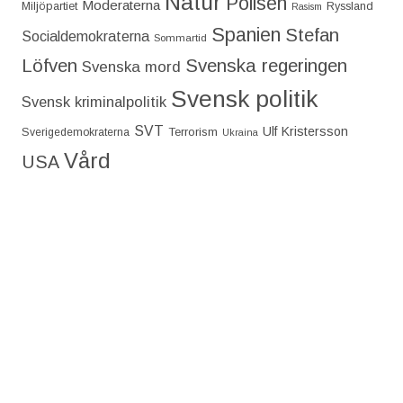
Natur
Polisen
Moderaterna
Miljöpartiet
Ryssland
Rasism
Spanien
Stefan
Socialdemokraterna
Sommartid
Löfven
Svenska regeringen
Svenska mord
Svensk politik
Svensk kriminalpolitik
SVT
Ulf Kristersson
Terrorism
Sverigedemokraterna
Ukraina
Vård
USA