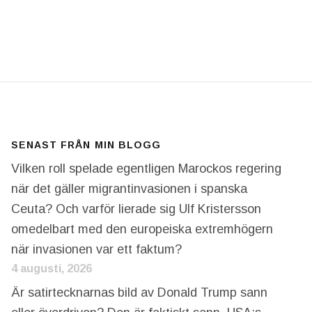
ARE – VI DRABBADES IDAG!
SENAST FRÅN MIN BLOGG
Vilken roll spelade egentligen Marockos regering
när det gäller migrantinvasionen i spanska
Ceuta? Och varför lierade sig Ulf Kristersson
omedelbart med den europeiska extremhögern
när invasionen var ett faktum?
4 augusti, 2026
Är satirtecknarnas bild av Donald Trump sann