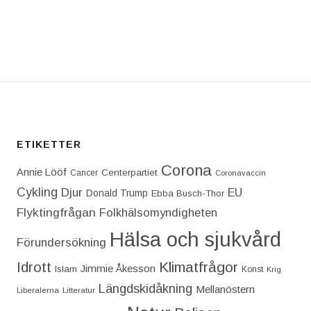
T: WARNING! WARNING! WARNING! FÖR FALSKA SOT
ETIKETTER
Corona
Annie Lööf
Centerpartiet‎
Cancer
Coronavaccin
Cykling
Djur
EU
Donald Trump
Ebba Busch-Thor
Flyktingfrågan
Folkhälsomyndigheten
Hälsa och sjukvård
Förundersökning
Idrott
Klimatfrågor
Jimmie Åkesson
Islam
Konst
Krig
Längdskidåkning
Mellanöstern
Liberalerna
Litteratur