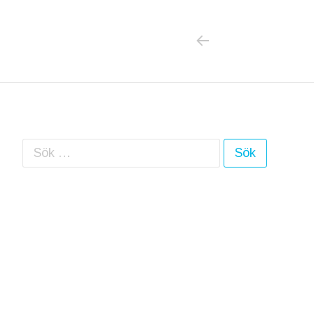
PREVIOUS POS
Inläggsnavigering
Sök efter: