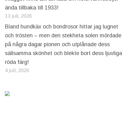
ända tillbaka till 1933!
13 juli, 2026
Bland hundkäx och bondrosor hittar jag lugnet
och trösten – men den stekheta solen mördade
på några dagar pionen och utplånade dess
sällsamma skönhet och blekte bort dess ljuvliga
röda färg!
4 juli, 2026