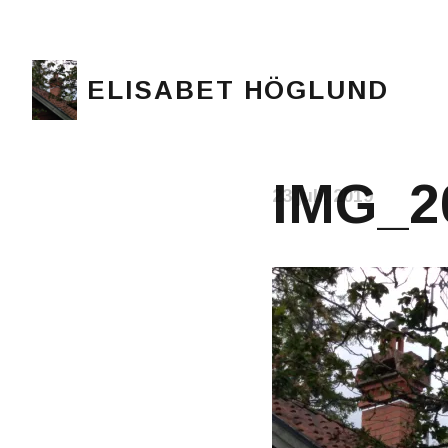
ELISABET HÖGLUND
Journalist, författare och konstnär
IMG_2
23 juli, 2019