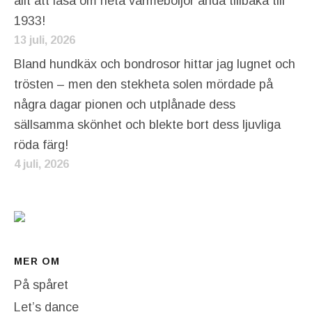
allt att läsa om heta värmeböljor ända tillbaka till
1933!
13 juli, 2026
Bland hundkäx och bondrosor hittar jag lugnet och
trösten – men den stekheta solen mördade på
några dagar pionen och utplånade dess
sällsamma skönhet och blekte bort dess ljuvliga
röda färg!
4 juli, 2026
MER OM
På spåret
Let’s dance