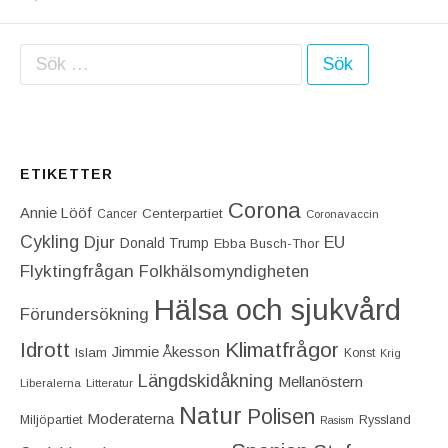
Sök efter:
ETIKETTER
Corona
Annie Lööf
Centerpartiet‎
Cancer
Coronavaccin
Cykling
Djur
EU
Donald Trump
Ebba Busch-Thor
Flyktingfrågan
Folkhälsomyndigheten
Hälsa och sjukvård
Förundersökning
Idrott
Klimatfrågor
Jimmie Åkesson
Islam
Konst
Krig
Längdskidåkning
Mellanöstern
Liberalerna
Litteratur
Natur
Polisen
Moderaterna
Miljöpartiet
Ryssland
Rasism