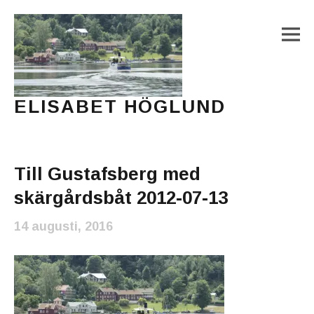
M
ELISABET HÖGLUND
Journalist, författare och konstnär
Main Menu
Till Gustafsberg med
skärgårdsbåt 2012-07-13
14 augusti, 2016