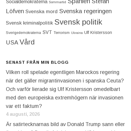
Spanien
Stefan
Socialdemokraterna
Sommartid
Löfven
Svenska regeringen
Svenska mord
Svensk politik
Svensk kriminalpolitik
SVT
Ulf Kristersson
Terrorism
Sverigedemokraterna
Ukraina
Vård
USA
SENAST FRÅN MIN BLOGG
Vilken roll spelade egentligen Marockos regering
när det gäller migrantinvasionen i spanska Ceuta?
Och varför lierade sig Ulf Kristersson omedelbart
med den europeiska extremhögern när invasionen
var ett faktum?
4 augusti, 2026
Är satirtecknarnas bild av Donald Trump sann eller