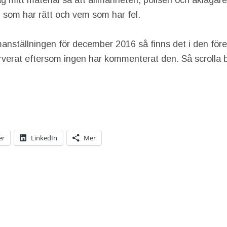
 mitt material så att allmänheten, polisen och åklagare,
vem som har rätt och vem som har fel.
manställningen för december 2016 så finns det i den fö
rverat eftersom ingen har kommenterat den. Så scrolla ba
er
LinkedIn
Mer