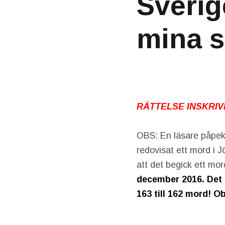
Sverig
mina s
RÄTTELSE INSKRIV
OBS: En läsare påpek
redovisat ett mord i 
att det begick ett mo
december 2016. Det 
163 till 162 mord! O