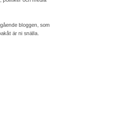
 politiker och media
regående bloggen, som
kåt är ni snälla.