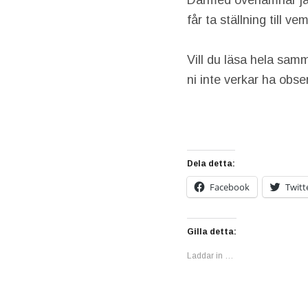
Därmed överlämnar jag
får ta ställning till 
Vill du läsa hela sam
ni inte verkar ha obse
Dela detta:
Facebook
Twitt
Gilla detta:
Laddar in …