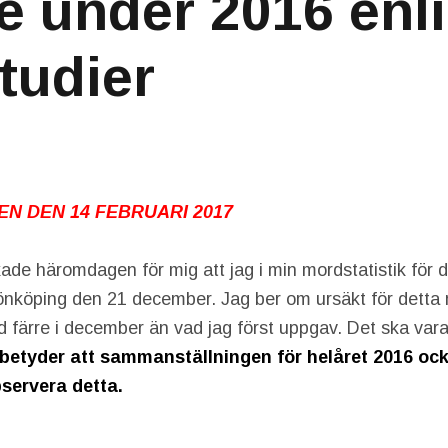
e under 2016 enli
tudier
EN DEN 14 FEBRUARI 2017
ade häromdagen för mig att jag i min mordstatistik fö
Jönköping den 21 december. Jag ber om ursäkt för detta
rd färre i december än vad jag först uppgav. Det ska var
betyder att sammanställningen för helåret 2016 oc
bservera detta.