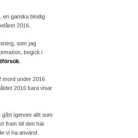
, en ganska blodig
helåret 2016.
isning, som jag
ormation, begick i
dförsök
.
62 mord under 2016
våldet 2016 bara visar
t gått igenom allt som
 fram till den här
rde vi ha använd