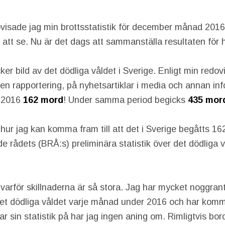
visade jag min brottsstatistik för december månad 2016
 att se. Nu är det dags att sammanställa resultaten för 
er bild av det dödliga våldet i Sverige. Enligt min redov
en rapportering, på nyhetsartiklar i media och annan inf
t 2016
162 mord
! Under samma period begicks
435 mor
hur jag kan komma fram till att det i Sverige begåtts 1
e rådets (BRÅ:s) preliminära statistik över det dödliga 
 varför skillnaderna är så stora. Jag har mycket noggran
et dödliga våldet varje månad under 2016 och har kommit
ar sin statistik på har jag ingen aning om. Rimligtvis bo