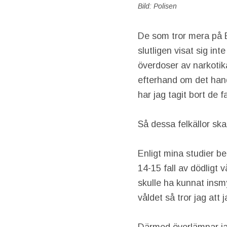
Bild: Polisen
De som tror mera på B
slutligen visat sig in
överdoser av narkotika.
efterhand om det handl
har jag tagit bort de 
Så dessa felkällor ska
Enligt mina studier b
14-15 fall av dödligt v
skulle ha kunnat insmy
våldet så tror jag at