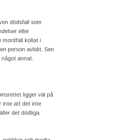
även dödsfall som
delser eller
 mordfall kollat i
en person avlidit. Sen
m något annat.
snittet ligger väl på
 inte att det inte
äller det dödliga