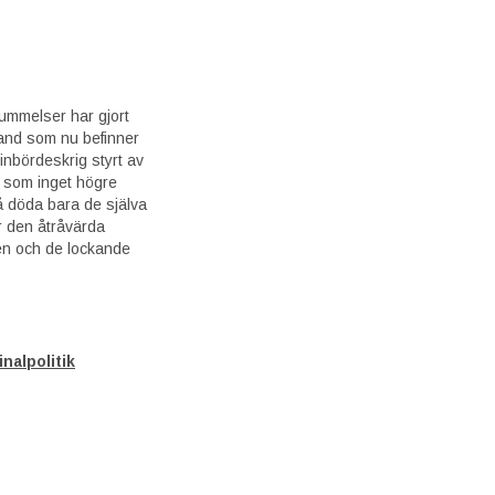
ummelser har gjort
 land som nu befinner
t inbördeskrig styrt av
a som inget högre
å döda bara de själva
r den åtråvärda
n och de lockande
nalpolitik