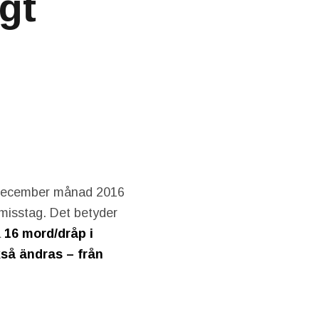
gt
r december månad 2016
 misstag. Det betyder
a
16 mord/dråp i
kså ändras – från