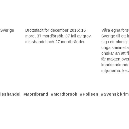
 Sverige
Brottsfacit för december 2016: 16
Våra egna förs
mord, 37 mordförsök, 37 fall av grov
Sverige till ett
misshandel och 27 mordbränder
sig i ett blodig
unga kriminell
önskar än att f
får makten öve
knarkmarknade
miljonerna. ket.
isshandel
Mordbrand
Mordförsök
Polisen
Svensk krimi