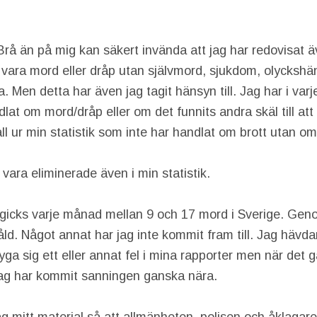
rå än på mig kan säkert invända att jag har redovisat 
te vara mord eller dråp utan självmord, sjukdom, olyckshän
 Men detta har även jag tagit hänsyn till. Jag har i varje
at om mord/dråp eller om det funnits andra skäl till att 
fall ur min statistik som inte har handlat om brott utan o
 vara eliminerade även i min statistik.
egicks varje månad mellan 9 och 17 mord i Sverige. Genom
åld. Något annat har jag inte kommit fram till. Jag hävdar
ga sig ett eller annat fel i mina rapporter men när det g
t jag har kommit sanningen ganska nära.