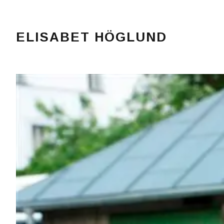
ELISABET HÖGLUND
Journalist, författare och konstnär