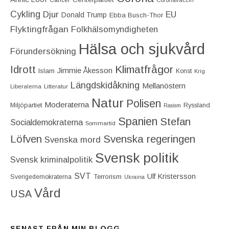
Cancer
Coronavaccin
Cykling
Djur
EU
Donald Trump
Ebba Busch-Thor
Flyktingfrågan
Folkhälsomyndigheten
Hälsa och sjukvård
Förundersökning
Idrott
Klimatfrågor
Jimmie Åkesson
Islam
Konst
Krig
Längdskidåkning
Mellanöstern
Liberalerna
Litteratur
Natur
Polisen
Moderaterna
Miljöpartiet
Ryssland
Rasism
Spanien
Stefan
Socialdemokraterna
Sommartid
Löfven
Svenska regeringen
Svenska mord
Svensk politik
Svensk kriminalpolitik
SVT
Ulf Kristersson
Terrorism
Sverigedemokraterna
Ukraina
Vård
USA
SENAST FRÅN MIN BLOGG