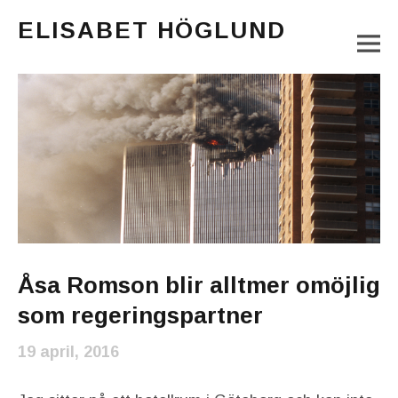
ELISABET HÖGLUND
M
Journalist, författare och konstnär
Main Menu
Åsa Romson blir alltmer omöjlig
som regeringspartner
19 april, 2016