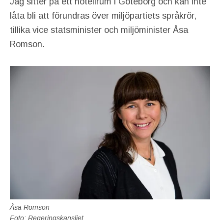
Jag sitter på ett hotellrum i Göteborg och kan inte
låta bli att förundras över miljöpartiets språkrör,
tillika vice statsminister och miljöminister Åsa
Romson.
Åsa Romson
Foto: Regeringskansliet