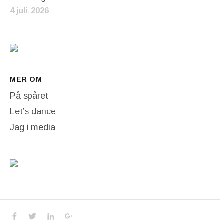
4 juli, 2026
MER OM
På spåret
Let’s dance
Jag i media
Social Media Profiles
Facebook
Twitter
LinkedIn
Google+