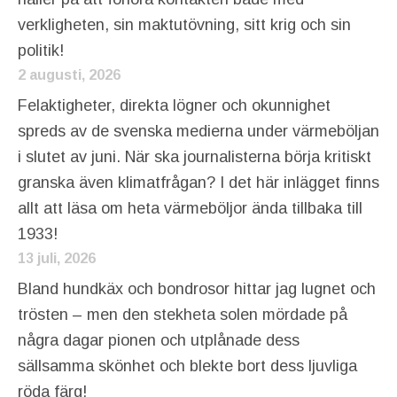
verkligheten, sin maktutövning, sitt krig och sin
politik!
2 augusti, 2026
Felaktigheter, direkta lögner och okunnighet
spreds av de svenska medierna under värmeböljan
i slutet av juni. När ska journalisterna börja kritiskt
granska även klimatfrågan? I det här inlägget finns
allt att läsa om heta värmeböljor ända tillbaka till
1933!
13 juli, 2026
Bland hundkäx och bondrosor hittar jag lugnet och
trösten – men den stekheta solen mördade på
några dagar pionen och utplånade dess
sällsamma skönhet och blekte bort dess ljuvliga
röda färg!