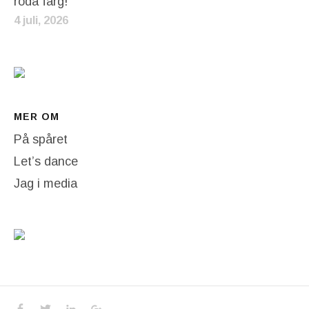
röda färg!
4 juli, 2026
MER OM
På spåret
Let’s dance
Jag i media
Social Media Profiles
Facebook
Twitter
LinkedIn
Google+