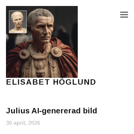
M
ELISABET HÖGLUND
Journalist, författare och konstnär
Main Menu
Julius AI-genererad bild
30 april, 2026