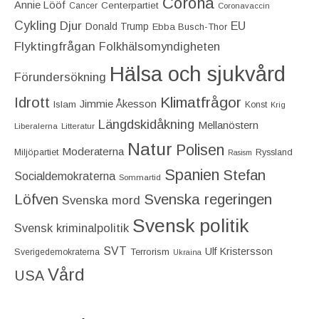
Corona
Annie Lööf
Centerpartiet‎
Cancer
Coronavaccin
Cykling
Djur
EU
Donald Trump
Ebba Busch-Thor
Flyktingfrågan
Folkhälsomyndigheten
Hälsa och sjukvård
Förundersökning
Idrott
Klimatfrågor
Jimmie Åkesson
Islam
Konst
Krig
Längdskidåkning
Mellanöstern
Liberalerna
Litteratur
Natur
Polisen
Moderaterna
Miljöpartiet
Ryssland
Rasism
Spanien
Stefan
Socialdemokraterna
Sommartid
Löfven
Svenska regeringen
Svenska mord
Svensk politik
Svensk kriminalpolitik
SVT
Ulf Kristersson
Terrorism
Sverigedemokraterna
Ukraina
Vård
USA