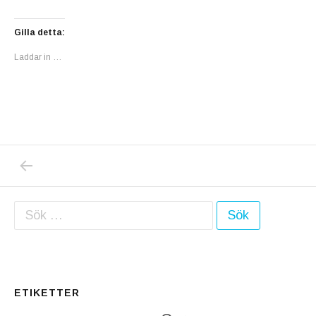
Gilla detta:
Laddar in …
PREVIOUS POST: DONALD TRUMP: ”JAG ÄR
Inläggsnavigering
Sök efter:
ETIKETTER