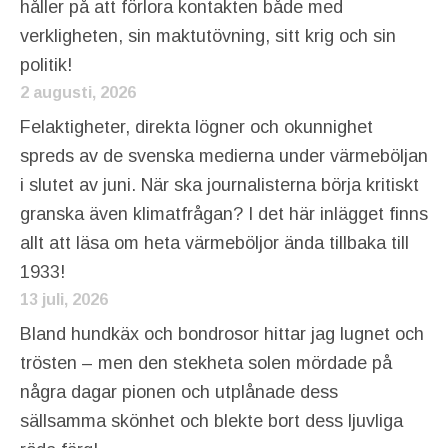
håller på att förlora kontakten både med
verkligheten, sin maktutövning, sitt krig och sin
politik!
2 augusti, 2026
Felaktigheter, direkta lögner och okunnighet
spreds av de svenska medierna under värmeböljan
i slutet av juni. När ska journalisterna börja kritiskt
granska även klimatfrågan? I det här inlägget finns
allt att läsa om heta värmeböljor ända tillbaka till
1933!
13 juli, 2026
Bland hundkäx och bondrosor hittar jag lugnet och
trösten – men den stekheta solen mördade på
några dagar pionen och utplånade dess
sällsamma skönhet och blekte bort dess ljuvliga