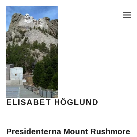
M
ELISABET HÖGLUND
Journalist, författare och konstnär
Main Menu
Presidenterna Mount Rushmore