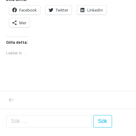
Facebook
Twitter
LinkedIn
Mer
Gilla detta:
Laddar in …
PREVIOUS POST: DONALD TRUMP: ”JAG ÄR
Inläggsnavigering
Sök efter: