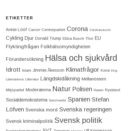
ETIKETTER
Corona
Annie Lööf
Centerpartiet‎
Cancer
Coronavaccin
Cykling
Djur
EU
Donald Trump
Ebba Busch-Thor
Flyktingfrågan
Folkhälsomyndigheten
Hälsa och sjukvård
Förundersökning
Idrott
Klimatfrågor
Jimmie Åkesson
Islam
Konst
Krig
Längdskidåkning
Mellanöstern
Liberalerna
Litteratur
Natur
Polisen
Moderaterna
Miljöpartiet
Ryssland
Rasism
Spanien
Stefan
Socialdemokraterna
Sommartid
Löfven
Svenska regeringen
Svenska mord
Svensk politik
Svensk kriminalpolitik
SVT
Ulf Kristersson
Terrorism
Sverigedemokraterna
Ukraina