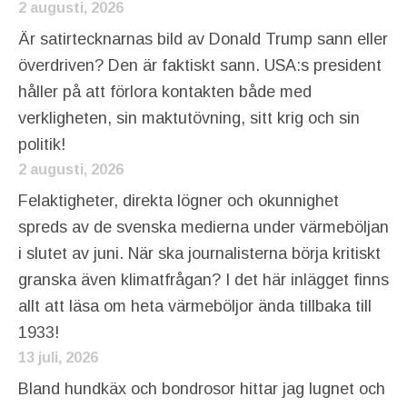
2 augusti, 2026
Är satirtecknarnas bild av Donald Trump sann eller
överdriven? Den är faktiskt sann. USA:s president
håller på att förlora kontakten både med
verkligheten, sin maktutövning, sitt krig och sin
politik!
2 augusti, 2026
Felaktigheter, direkta lögner och okunnighet
spreds av de svenska medierna under värmeböljan
i slutet av juni. När ska journalisterna börja kritiskt
granska även klimatfrågan? I det här inlägget finns
allt att läsa om heta värmeböljor ända tillbaka till
1933!
13 juli, 2026
Bland hundkäx och bondrosor hittar jag lugnet och