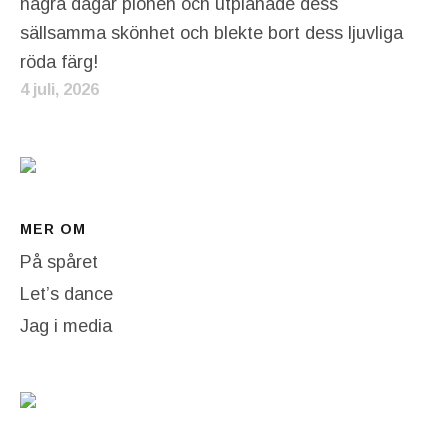
några dagar pionen och utplånade dess
sällsamma skönhet och blekte bort dess ljuvliga
röda färg!
4 juli, 2026
MER OM
På spåret
Let’s dance
Jag i media