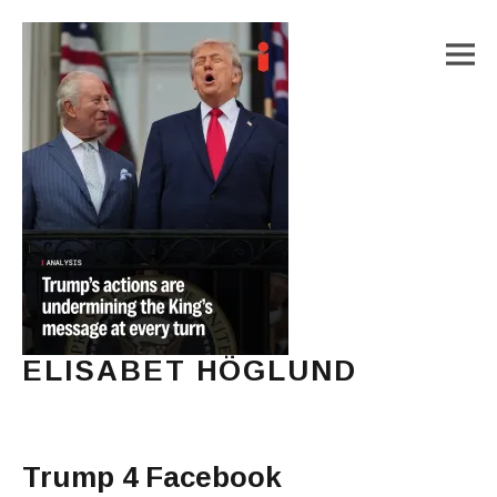
M
ELISABET HÖGLUND
Journalist, författare och konstnär
Main Menu
Trump 4 Facebook