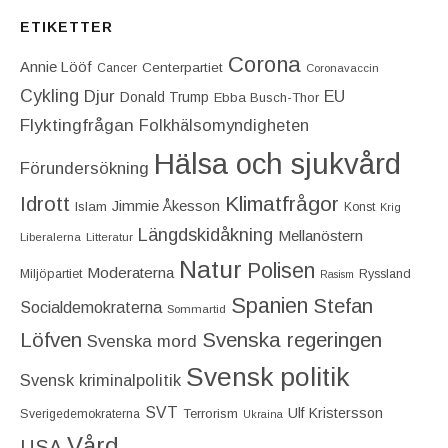
ETIKETTER
Corona
Annie Lööf
Centerpartiet‎
Cancer
Coronavaccin
Cykling
Djur
EU
Donald Trump
Ebba Busch-Thor
Flyktingfrågan
Folkhälsomyndigheten
Hälsa och sjukvård
Förundersökning
Idrott
Klimatfrågor
Jimmie Åkesson
Islam
Konst
Krig
Längdskidåkning
Mellanöstern
Liberalerna
Litteratur
Natur
Polisen
Moderaterna
Miljöpartiet
Ryssland
Rasism
Spanien
Stefan
Socialdemokraterna
Sommartid
Löfven
Svenska regeringen
Svenska mord
Svensk politik
Svensk kriminalpolitik
SVT
Ulf Kristersson
Terrorism
Sverigedemokraterna
Ukraina
Vård
USA