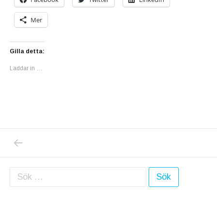
Mer
Gilla detta:
Laddar in …
PREVIOUS POST: DONALD TRUMP: ”JAG ÄR
Inläggsnavigering
Sök efter: