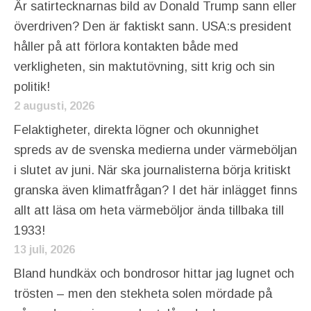
Är satirtecknarnas bild av Donald Trump sann eller
överdriven? Den är faktiskt sann. USA:s president
håller på att förlora kontakten både med
verkligheten, sin maktutövning, sitt krig och sin
politik!
2 augusti, 2026
Felaktigheter, direkta lögner och okunnighet
spreds av de svenska medierna under värmeböljan
i slutet av juni. När ska journalisterna börja kritiskt
granska även klimatfrågan? I det här inlägget finns
allt att läsa om heta värmeböljor ända tillbaka till
1933!
13 juli, 2026
Bland hundkäx och bondrosor hittar jag lugnet och
trösten – men den stekheta solen mördade på