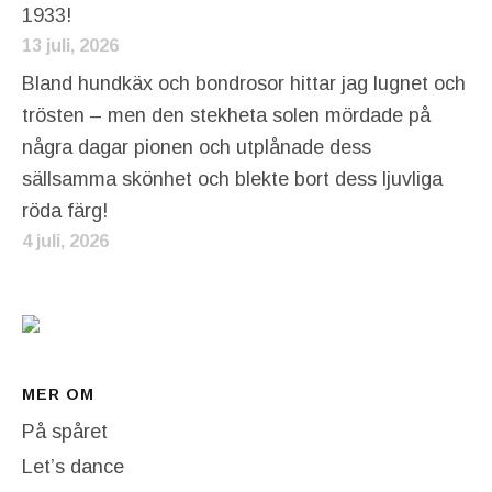
1933!
13 juli, 2026
Bland hundkäx och bondrosor hittar jag lugnet och
trösten – men den stekheta solen mördade på
några dagar pionen och utplånade dess
sällsamma skönhet och blekte bort dess ljuvliga
röda färg!
4 juli, 2026
MER OM
På spåret
Let’s dance