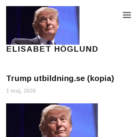
M
ELISABET HÖGLUND
Journalist, författare och konstnär
Main Menu
Trump utbildning.se (kopia)
1 maj, 2026