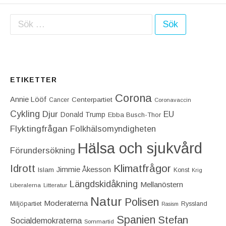
Sök efter:
ETIKETTER
Corona
Annie Lööf
Centerpartiet‎
Cancer
Coronavaccin
Cykling
Djur
EU
Donald Trump
Ebba Busch-Thor
Flyktingfrågan
Folkhälsomyndigheten
Hälsa och sjukvård
Förundersökning
Idrott
Klimatfrågor
Jimmie Åkesson
Islam
Konst
Krig
Längdskidåkning
Mellanöstern
Liberalerna
Litteratur
Natur
Polisen
Moderaterna
Miljöpartiet
Ryssland
Rasism
Spanien
Stefan
Socialdemokraterna
Sommartid