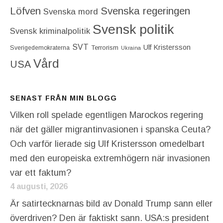
Löfven
Svenska regeringen
Svenska mord
Svensk politik
Svensk kriminalpolitik
SVT
Ulf Kristersson
Terrorism
Sverigedemokraterna
Ukraina
Vård
USA
SENAST FRÅN MIN BLOGG
Vilken roll spelade egentligen Marockos regering
när det gäller migrantinvasionen i spanska Ceuta?
Och varför lierade sig Ulf Kristersson omedelbart
med den europeiska extremhögern när invasionen
var ett faktum?
4 augusti, 2026
Är satirtecknarnas bild av Donald Trump sann eller
överdriven? Den är faktiskt sann. USA:s president