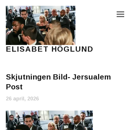
M
ELISABET HÖGLUND
Journalist, författare och konstnär
Main Menu
Skjutningen Bild- Jersualem
Post
26 april, 2026