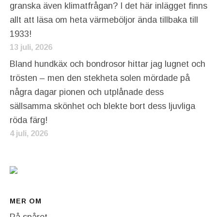
granska även klimatfrågan? I det här inlägget finns
allt att läsa om heta värmeböljor ända tillbaka till
1933!
13 juli, 2026
Bland hundkäx och bondrosor hittar jag lugnet och
trösten – men den stekheta solen mördade på
några dagar pionen och utplånade dess
sällsamma skönhet och blekte bort dess ljuvliga
röda färg!
4 juli, 2026
MER OM