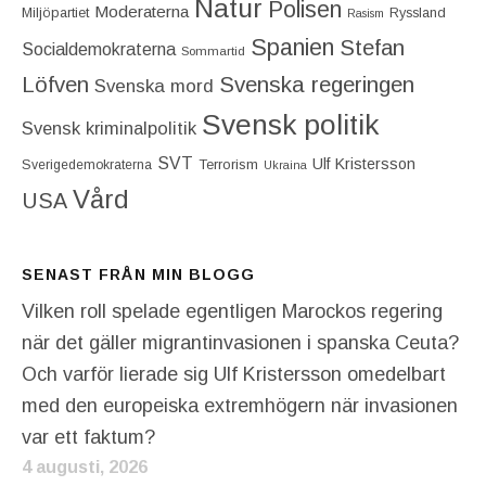
Natur
Polisen
Moderaterna
Miljöpartiet
Ryssland
Rasism
Spanien
Stefan
Socialdemokraterna
Sommartid
Löfven
Svenska regeringen
Svenska mord
Svensk politik
Svensk kriminalpolitik
SVT
Ulf Kristersson
Terrorism
Sverigedemokraterna
Ukraina
Vård
USA
SENAST FRÅN MIN BLOGG
Vilken roll spelade egentligen Marockos regering
när det gäller migrantinvasionen i spanska Ceuta?
Och varför lierade sig Ulf Kristersson omedelbart
med den europeiska extremhögern när invasionen
var ett faktum?
4 augusti, 2026