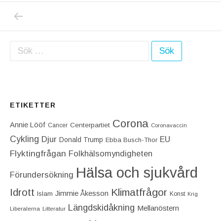
PREVIOUS POST: DONALD TRUMP UTSATT F
Inläggsnavigering
Sök efter:
ETIKETTER
Corona
Annie Lööf
Centerpartiet‎
Cancer
Coronavaccin
Cykling
Djur
EU
Donald Trump
Ebba Busch-Thor
Flyktingfrågan
Folkhälsomyndigheten
Hälsa och sjukvård
Förundersökning
Idrott
Klimatfrågor
Jimmie Åkesson
Islam
Konst
Krig
Längdskidåkning
Mellanöstern
Liberalerna
Litteratur