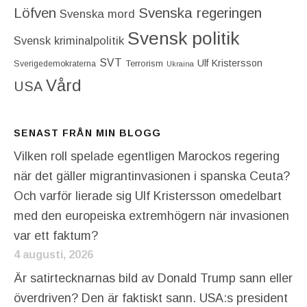
Löfven
Svenska regeringen
Svenska mord
Svensk politik
Svensk kriminalpolitik
SVT
Ulf Kristersson
Terrorism
Sverigedemokraterna
Ukraina
Vård
USA
SENAST FRÅN MIN BLOGG
Vilken roll spelade egentligen Marockos regering
när det gäller migrantinvasionen i spanska Ceuta?
Och varför lierade sig Ulf Kristersson omedelbart
med den europeiska extremhögern när invasionen
var ett faktum?
4 augusti, 2026
Är satirtecknarnas bild av Donald Trump sann eller
överdriven? Den är faktiskt sann. USA:s president