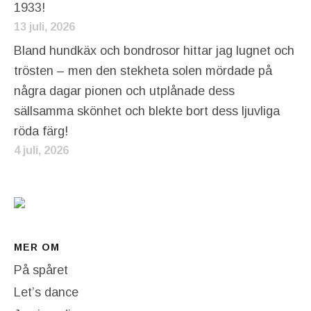
1933!
13 juli, 2026
Bland hundkäx och bondrosor hittar jag lugnet och
trösten – men den stekheta solen mördade på
några dagar pionen och utplånade dess
sällsamma skönhet och blekte bort dess ljuvliga
röda färg!
4 juli, 2026
MER OM
På spåret
Let’s dance