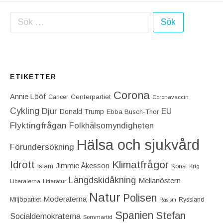
Sök efter:
ETIKETTER
Corona
Annie Lööf
Centerpartiet‎
Cancer
Coronavaccin
Cykling
Djur
EU
Donald Trump
Ebba Busch-Thor
Flyktingfrågan
Folkhälsomyndigheten
Hälsa och sjukvård
Förundersökning
Idrott
Klimatfrågor
Jimmie Åkesson
Islam
Konst
Krig
Längdskidåkning
Mellanöstern
Liberalerna
Litteratur
Natur
Polisen
Moderaterna
Miljöpartiet
Ryssland
Rasism
Spanien
Stefan
Socialdemokraterna
Sommartid