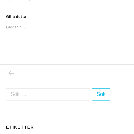
Gilla detta:
Laddar in …
PREVIOUS POST: EFTER SKIDTRIUMFEN I 
Inläggsnavigering
Sök efter:
ETIKETTER