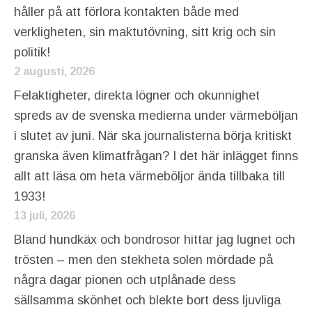
håller på att förlora kontakten både med
verkligheten, sin maktutövning, sitt krig och sin
politik!
2 augusti, 2026
Felaktigheter, direkta lögner och okunnighet
spreds av de svenska medierna under värmeböljan
i slutet av juni. När ska journalisterna börja kritiskt
granska även klimatfrågan? I det här inlägget finns
allt att läsa om heta värmeböljor ända tillbaka till
1933!
13 juli, 2026
Bland hundkäx och bondrosor hittar jag lugnet och
trösten – men den stekheta solen mördade på
några dagar pionen och utplånade dess
sällsamma skönhet och blekte bort dess ljuvliga