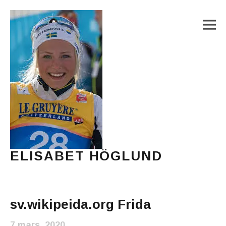
M
ELISABET HÖGLUND
Journalist, författare och konstnär
Main Menu
sv.wikipeida.org Frida
7 mars, 2020