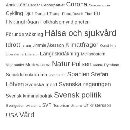
Corona
Annie Lööf
Centerpartiet‎
Cancer
Coronavaccin
Cykling
Djur
EU
Donald Trump
Ebba Busch-Thor
Flyktingfrågan
Folkhälsomyndigheten
Hälsa och sjukvård
Förundersökning
Idrott
Klimatfrågor
Jimmie Åkesson
Islam
Konst
Krig
Längdskidåkning
Mellanöstern
Liberalerna
Litteratur
Natur
Polisen
Moderaterna
Miljöpartiet
Ryssland
Rasism
Spanien
Stefan
Socialdemokraterna
Sommartid
Löfven
Svenska regeringen
Svenska mord
Svensk politik
Svensk kriminalpolitik
SVT
Ulf Kristersson
Terrorism
Sverigedemokraterna
Ukraina
Vård
USA