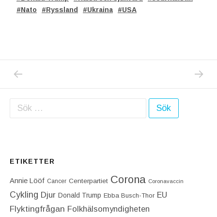
Nato
Ryssland
Ukraina
USA
PREVIOUS POST: IDAG TOG JAG HEM EN S
NEXT P
Inläggsnavigering
Sök efter:
ETIKETTER
Corona
Annie Lööf
Centerpartiet‎
Cancer
Coronavaccin
Cykling
Djur
EU
Donald Trump
Ebba Busch-Thor
Flyktingfrågan
Folkhälsomyndigheten