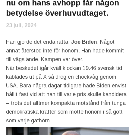
nu om hans avhopp får någon
betydelse överhuvudtaget.
23 juli, 2024
Han gjorde det enda rätta,
Joe Biden
. Något
annat återstod inte för honom. Han hade kommit
till vägs ände. Kampen var över.
När beskedet igår kväll klockan 19.46 svensk tid
kablades ut på X så drog en chockvåg genom
USA. Bara några dagar tidigare hade Biden envist
hållit fast vid att han till varje pris skulle kandidera
– trots det alltmer kompakta motstånd från tunga
demokratiska krafter som mötte honom i så gott
som varje gathörn.