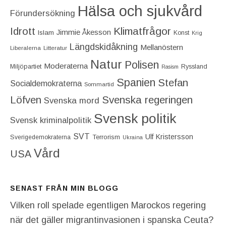
Hälsa och sjukvård
Förundersökning
Idrott
Klimatfrågor
Jimmie Åkesson
Islam
Konst
Krig
Längdskidåkning
Mellanöstern
Liberalerna
Litteratur
Natur
Polisen
Moderaterna
Miljöpartiet
Ryssland
Rasism
Spanien
Stefan
Socialdemokraterna
Sommartid
Löfven
Svenska regeringen
Svenska mord
Svensk politik
Svensk kriminalpolitik
SVT
Ulf Kristersson
Terrorism
Sverigedemokraterna
Ukraina
Vård
USA
SENAST FRÅN MIN BLOGG
Vilken roll spelade egentligen Marockos regering
när det gäller migrantinvasionen i spanska Ceuta?