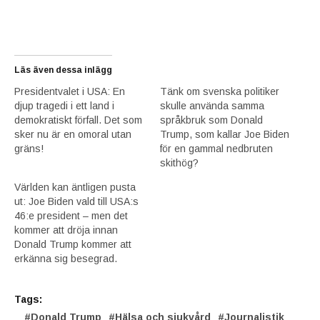
Läs även dessa inlägg
Presidentvalet i USA: En
Tänk om svenska politiker
djup tragedi i ett land i
skulle använda samma
demokratiskt förfall. Det som
språkbruk som Donald
sker nu är en omoral utan
Trump, som kallar Joe Biden
gräns!
för en gammal nedbruten
skithög?
Världen kan äntligen pusta
ut: Joe Biden vald till USA:s
46:e president – men det
kommer att dröja innan
Donald Trump kommer att
erkänna sig besegrad.
Tags:
Donald Trump
Hälsa och sjukvård
Journalistik