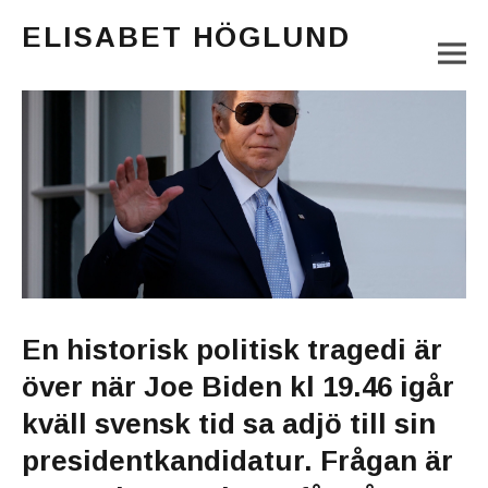
ELISABET HÖGLUND
M
Journalist, författare och konstnär
Main Menu
En historisk politisk tragedi är
över när Joe Biden kl 19.46 igår
kväll svensk tid sa adjö till sin
presidentkandidatur. Frågan är