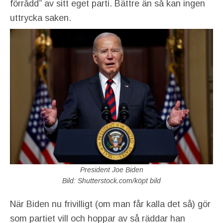
förrådd” av sitt eget parti. Bättre än så kan ingen
uttrycka saken.
President Joe Biden
Bild: Shutterstock.com/köpt bild
När Biden nu frivilligt (om man får kalla det så) gör
som partiet vill och hoppar av så räddar han