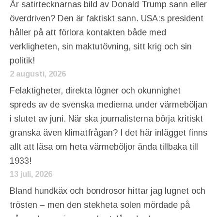
Är satirtecknarnas bild av Donald Trump sann eller
överdriven? Den är faktiskt sann. USA:s president
håller på att förlora kontakten både med
verkligheten, sin maktutövning, sitt krig och sin
politik!
2 augusti, 2026
Felaktigheter, direkta lögner och okunnighet
spreds av de svenska medierna under värmeböljan
i slutet av juni. När ska journalisterna börja kritiskt
granska även klimatfrågan? I det här inlägget finns
allt att läsa om heta värmeböljor ända tillbaka till
1933!
13 juli, 2026
Bland hundkäx och bondrosor hittar jag lugnet och
trösten – men den stekheta solen mördade på