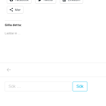
Mer
Gilla detta:
Laddar in …
PREVIOUS POST: IDAG FIRAR BOSSE, LILL
Inläggsnavigering
Sök efter: