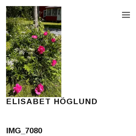
M
ELISABET HÖGLUND
Journalist, författare och konstnär
Main Menu
IMG_7080