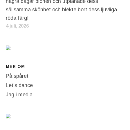
några dagar pionen och utplånade dess
sällsamma skönhet och blekte bort dess ljuvliga
röda färg!
4 juli, 2026
MER OM
På spåret
Let’s dance
Jag i media