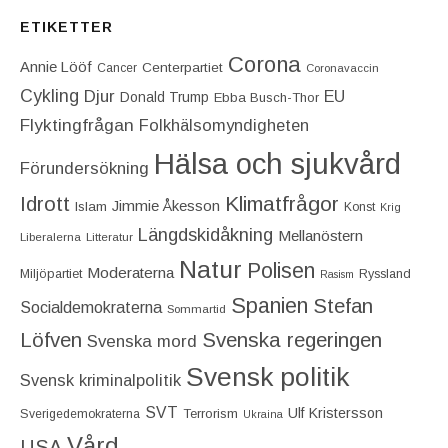
ETIKETTER
Corona
Annie Lööf
Centerpartiet‎
Cancer
Coronavaccin
Cykling
Djur
EU
Donald Trump
Ebba Busch-Thor
Flyktingfrågan
Folkhälsomyndigheten
Hälsa och sjukvård
Förundersökning
Idrott
Klimatfrågor
Jimmie Åkesson
Islam
Konst
Krig
Längdskidåkning
Mellanöstern
Liberalerna
Litteratur
Natur
Polisen
Moderaterna
Miljöpartiet
Ryssland
Rasism
Spanien
Stefan
Socialdemokraterna
Sommartid
Löfven
Svenska regeringen
Svenska mord
Svensk politik
Svensk kriminalpolitik
SVT
Ulf Kristersson
Terrorism
Sverigedemokraterna
Ukraina
Vård
USA